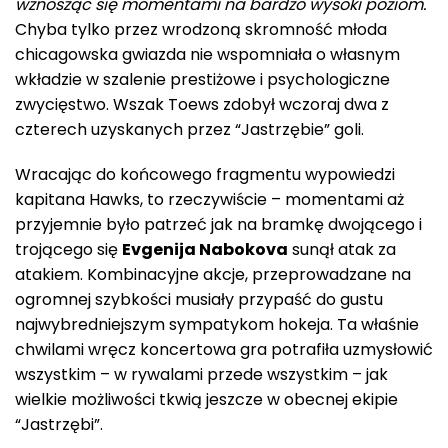
wznosząc się momentami na bardzo wysoki poziom.
Chyba tylko przez wrodzoną skromność młoda
chicagowska gwiazda nie wspomniała o własnym
wkładzie w szalenie prestiżowe i psychologiczne
zwycięstwo. Wszak Toews zdobył wczoraj dwa z
czterech uzyskanych przez “Jastrzębie” goli.
Wracając do końcowego fragmentu wypowiedzi
kapitana Hawks, to rzeczywiście – momentami aż
przyjemnie było patrzeć jak na bramkę dwojącego i
trojącego się
Evgenija Nabokova
sunął atak za
atakiem. Kombinacyjne akcje, przeprowadzane na
ogromnej szybkości musiały przypaść do gustu
najwybredniejszym sympatykom hokeja. Ta właśnie
chwilami wręcz koncertowa gra potrafiła uzmysłowić
wszystkim – w rywalami przede wszystkim – jak
wielkie możliwości tkwią jeszcze w obecnej ekipie
“Jastrzębi”.