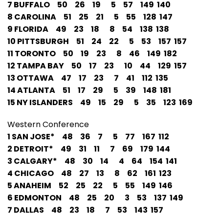
7 BUFFALO 50 26 19 5 57 149 140
8 CAROLINA 51 25 21 5 55 128 147
9 FLORIDA 49 23 18 8 54 138 138
10 PITTSBURGH 51 24 22 5 53 157 157
11 TORONTO 50 19 23 8 46 149 182
12 TAMPA BAY 50 17 23 10 44 129 157
13 OTTAWA 47 17 23 7 41 112 135
14 ATLANTA 51 17 29 5 39 148 181
15 NY ISLANDERS 49 15 29 5 35 123 169
Western Conference
1 SAN JOSE* 48 36 7 5 77 167 112
2 DETROIT* 49 31 11 7 69 179 144
3 CALGARY* 48 30 14 4 64 154 141
4 CHICAGO 48 27 13 8 62 161 123
5 ANAHEIM 52 25 22 5 55 149 146
6 EDMONTON 48 25 20 3 53 137 149
7 DALLAS 48 23 18 7 53 143 157