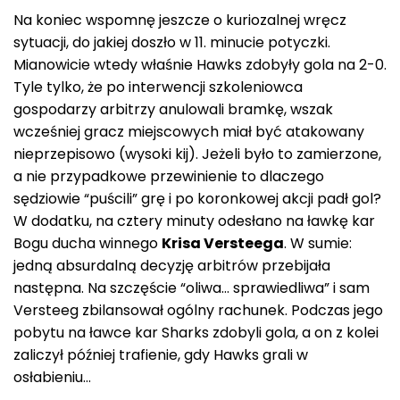
Na koniec wspomnę jeszcze o kuriozalnej wręcz
sytuacji, do jakiej doszło w 11. minucie potyczki.
Mianowicie wtedy właśnie Hawks zdobyły gola na 2-0.
Tyle tylko, że po interwencji szkoleniowca
gospodarzy arbitrzy anulowali bramkę, wszak
wcześniej gracz miejscowych miał być atakowany
nieprzepisowo (wysoki kij). Jeżeli było to zamierzone,
a nie przypadkowe przewinienie to dlaczego
sędziowie “puścili” grę i po koronkowej akcji padł gol?
W dodatku, na cztery minuty odesłano na ławkę kar
Bogu ducha winnego
Krisa Versteega
. W sumie:
jedną absurdalną decyzję arbitrów przebijała
następna. Na szczęście “oliwa… sprawiedliwa” i sam
Versteeg zbilansował ogólny rachunek. Podczas jego
pobytu na ławce kar Sharks zdobyli gola, a on z kolei
zaliczył później trafienie, gdy Hawks grali w
osłabieniu…