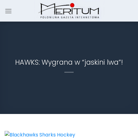
Skip
to
content
HAWKS: Wygrana w “jaskini lwa”!