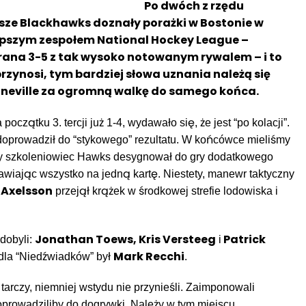
Po dwóch z rzędu
sze Blackhawks doznały porażki w Bostonie w
lepszym zespołem National Hockey League –
rana 3-5 z tak wysoko notowanym rywalem – i to
 przynosi, tym bardziej słowa uznania należą się
neville za ogromną walkę do samego końca.
oczątku 3. tercji już 1-4, wydawało się, że jest “po kolacji”.
prowadził do “stykowego” rezultatu. W końcówce mieliśmy
y szkoleniowiec Hawks desygnował do gry dodatkowego
tawiając wszystko na jedną kartę. Niestety, manewr taktyczny
. Axelsson
przejął krążek w środkowej strefie lodowiska i
Jonathan Toews, Kris Versteeg
Patrick
zdobyli:
i
Mark Recchi
la “Niedźwiadków” był
.
arczy, niemniej wstydu nie przynieśli. Zaimponowali
doprowadziliby do dogrywki. Należy w tym miejscu