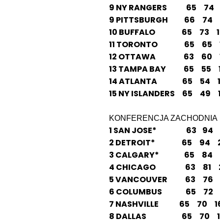
9 NY RANGERS 65 74 1
9 PITTSBURGH 66 74 2
10 BUFFALO 65 73 19
11 TORONTO 65 65 19
12 OTTAWA 63 60 15
13 TAMPA BAY 65 55 16
14 ATLANTA 65 54 19
15 NY ISLANDERS 65 49 1
KONFERENCJA ZACHODNIA
1 SAN JOSE* 63 94 2
2 DETROIT* 65 94 24
3 CALGARY* 65 84 21
4 CHICAGO 63 81 21
5 VANCOUVER 63 76 1
6 COLUMBUS 65 72 17
7 NASHVILLE 65 70 16
8 DALLAS 65 70 19