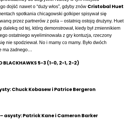
Cristobal Huet
ego dojść nawet o “duży włos”, gdyby znów
entach spotkania chicagowski golkiper spisywał się
ewaną przez partnerów z pola – ostatnią ostoją drużyny. Huet
ę daleką od tej, którą demonstrował, kiedy był zmiennikiem
tego ostatniego wyeliminowała z gry kontuzja, rzeczony
t się nie spodziewał. No i mamy co mamy. Było dwóch
nie ma żadnego…
 BLACKHAWKS 5-3 (1-0, 2-1, 2-2)
systy: Chuck Kobasew i Patrice Bergeron
 – asysty: Patrick Kane i Cameron Barker