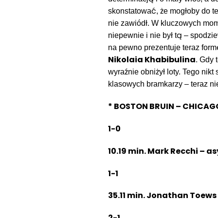
skonstatować, że mogłoby do t
nie zawiódł. W kluczowych mom
niepewnie i nie był tą – spodzi
na pewno prezentuje teraz form
Nikolaia Khabibulina
. Gdy 
wyraźnie obniżył loty. Tego nik
klasowych bramkarzy – teraz 
* BOSTON BRUIN – CHICAGO
1-0
10.19 min. Mark Recchi – a
1-1
35.11 min. Jonathan Toews
2-1