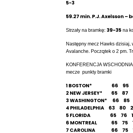
5-3
59.27 min. P.J. Axelsson – 
39-35
Strzały na bramkę:
na ko
Następny mecz Hawks dzisiaj, w
Avalanche. Początek o 2 pm. T
KONFERENCJA WSCHODNIA
mecze punkty bramki
1 BOSTON* 66 95 22
2 NEW JERSEY* 65 87 2
3 WASHINGTON* 66 85 2
4 PHILADELPHIA 63 80 2
5 FLORIDA 65 76 18
6 MONTREAL 65 75 19
7 CAROLINA 66 75 18