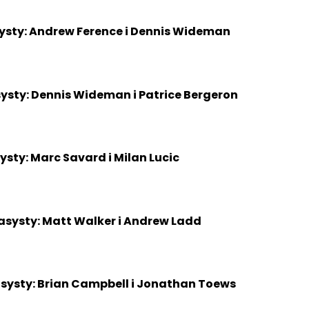
asysty: Andrew Ference i Dennis Wideman
systy: Dennis Wideman i Patrice Bergeron
asysty: Marc Savard i Milan Lucic
 asysty: Matt Walker i Andrew Ladd
 asysty: Brian Campbell i Jonathan Toews