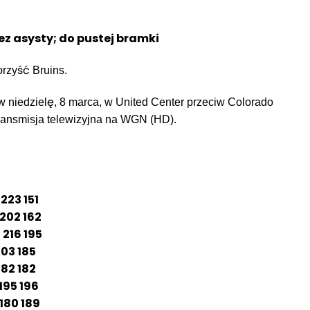
bez asysty; do pustej bramki
rzyść Bruins.
 niedzielę, 8 marca, w United Center przeciw Colorado
ransmisja telewizyjna na WGN (HD).
3 151
02 162
16 195
03 185
2 182
5 196
0 189