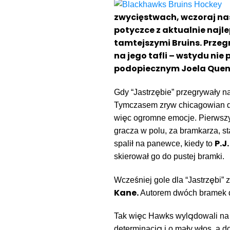
zwycięstwach, wczoraj na
potyczce z aktualnie naj
tamtejszymi Bruins. Przeg
na jego tafli – wstydu nie
podopiecznym Joela Quen
Gdy “Jastrzębie” przegrywały na p
Tymczasem zryw chicagowian do
więc ogromne emocje. Pierwsz
gracza w polu, za bramkarza, s
P.J
spalił na panewce, kiedy to
skierował go do pustej bramki.
Wcześniej gole dla “Jastrzębi” 
Kane.
Autorem dwóch bramek d
Tak więc Hawks wylądowali na t
determinacją i o mały włos, a 