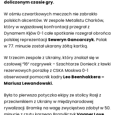
doliczonym czasie gry.
W ośmiu czwartkowych meczach nie zabrakło
polskich akcentów. W zespole Metalistu Charków,
który w wyjazdowej konfrontacji przegrał z
Dynamem Kijów 0-1 całe spotkanie rozegrał obrońca
polskiej reprezentacji
Seweryn Gancarczyk.
Polak
w 77. minucie został ukarany żółtą kartką.
W trzecim zespole z Ukrainy, który znalazł się w
czołowej “16” rozgrywek – Szachtarze Donieck z ławki
rezerwowych porażkę z CSKA Moskwa 0-1
obserwował pomocnik kadry
Leo Beenhakkera –
Mariusz Lewandowski.
Była to pierwsza potyczka ekipy ze stolicy Rosji z
przeciwnikiem z Ukrainy w międzynarodowej
rywalizacji. Bramkę na wagę zwycięstwa zdobył w 50.
minucie z rzutu karnego Brazylijczyk
Vagner Love.