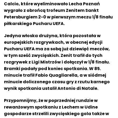
Calcio, które wyeliminowało Lecha Poznań
wygrało z obrońcą trofeum Zenitem Sankt
Petersburgiem 2-0 w pierwszym meczu 1/8 finału
piłkarskiego Pucharu UEFA.
Jedyna włoska drużyna, która pozostała w
europejskich rozgrywkach, w obecnej edycji
Pucharu UEFA ma za sobą już dziewięć meczów,
w tym sześć zwycięskich. Zenit trafił do tych
rozgrywek z Ligi Mistrzów i dołączył w 1/8 finału.
Bramki padały pod koniec spotkania. W 85.
minucie trafił Fabio Quagliarella, a w siódmej
minucie doliczonego czasu gry z rzutu karnego
wynik spotkania ustalił
Antonio di Natale.
Przypomnijmy, że w poprzedniej rundzie w
rewanżowym spotkaniu z Lechem w Udine
gospodarze strzelili zwycięskiego gola także w