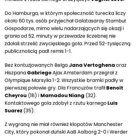
Do Hamburga, w którym społeczność turecka liczy
około 60 tys. osób przyjechał Galatasaray Stambuł.
Gospodarze, mimo wielu nadarzających się okazji i
grania od 52. minuty w przewadze liczebnej nie
zdołali strzelić zwycięskiego gola. Przed 52-tysięczną
publicznością padł remis 1-1.
Bez kontuzjowanych Belga
Jana Vertoghena
oraz
Hiszpana
Gabriego
Ajax Amsterdam przegrał z
Olympique Marsylia 1-2. Wszystkie bramki padły w
pierwszej połowie gry. Dla Francuzów trafił
Benoit
Cheyrou
(18) i
Mamadou Niang
(32).
Kontaktowego gola zdobył z rzutu karnego
Luis
Suarez
(35).
Z wygraną nie miał również kłopotów Manchester
City, który pokonał duński AaB Aalborg 2-0 i Werder