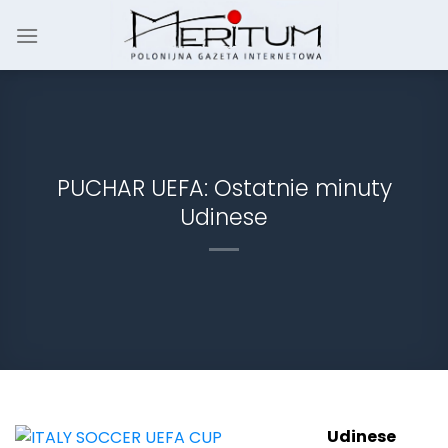
Skip
to
content
PUCHAR UEFA: Ostatnie minuty
Udinese
Udinese