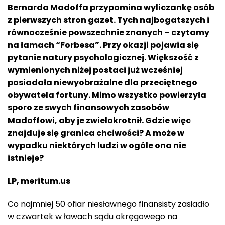
Bernarda Madoffa
przypomina wyliczankę osób
z pierwszych stron gazet. Tych najbogatszych i
równocześnie powszechnie znanych – czytamy
na łamach “Forbesa”. Przy okazji pojawia się
pytanie natury psychologicznej. Większość z
wymienionych niżej postaci
już wcześniej
posiadała niewyobrażalne dla przeciętnego
obywatela fortuny. Mimo wszystko powierzyła
sporo ze swych finansowych zasobów
Madoffowi, aby je zwielokrotnił. Gdzie więc
znajduje się granica chciwości? A może w
wypadku niektórych ludzi w ogóle ona nie
istnieje?
LP, meritum.us
Co najmniej 50 ofiar niesławnego finansisty zasiadło
w czwartek w ławach sądu okręgowego na