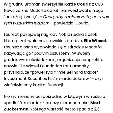
W grudniu Braman zwierzył się
Katie Couric
z CBS
News, że zna Madoffa od lat i zainwestował u niego
“pokaźną kwotę”.
– Chcę, aby zapłacił za to, co zrobił
tym wszystkim ludziom
– powiedział Couric.
Laureat pokojowej nagrody Nobla i jedna z osób,
która przetrwała nazistowskie zbrodnie,
Elie Wiesel
,
również głośno wypowiada się o zdradzie Madoffa,
nazywając go “podłym oszustem”. W swoim
grudniowym oświadczeniu, organizacja nonprofit o
nazwie Elie Wiesel Foundation for Humanity
przyznała, że “powierzyła firmie Bernard Madoff
Investment Securities 15,2 miliarda dolarów “– czyli
właściwie cały kapitał fundacji.
Nie wymieniony bezpośrednio w lutowym wniosku o
upadłość: miliarder z branży nieruchomości
Mort
Zuckerman
, którego wartość netto spadła z 2,3