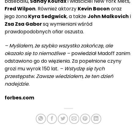
baseballu,
Sandy Koufax
i właściciel New York Mets,
Fred Wilpon
. Również aktorzy
Kevin Bacon
oraz
jego żona
Kyra Sedgwick
, a także
John Malkovich
i
Zsa Zsa Gabor
są wymieniani wśród
prawdopodobnych ofiar oszusta.
– Myślałem, że szybko wszystko zakończę, ale
okazało się to niemożliwe –
powiedział Madoff zanim
odstawiono go do więzienia. Za popełnione czyny
grozi mu wyrok 150 lat.
– Wstydzę się tych
przestępstw. Zawsze wiedziałem, że ten dzień
nadejdzie.
forbes.com