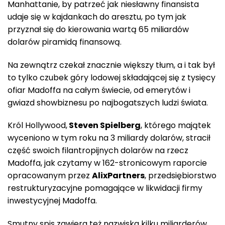
Manhattanie, by patrzeć jak niesławny finansista
udaje się w kajdankach do aresztu, po tym jak
przyznał się do kierowania wartą 65 miliardów
dolarów piramidą finansową.
Na zewnątrz czekał znacznie większy tłum, a i tak był
to tylko czubek góry lodowej składającej się z tysięcy
ofiar Madoffa na całym świecie, od emerytów i
gwiazd showbiznesu po najbogatszych ludzi świata.
Król Hollywood,
Steven Spielberg
, którego majątek
wyceniono w tym roku na 3 miliardy dolarów, stracił
część swoich filantropijnych dolarów na rzecz
Madoffa, jak czytamy w 162-stronicowym raporcie
opracowanym przez
AlixPartners
, przedsiębiorstwo
restrukturyzacyjne pomagające w likwidacji firmy
inwestycyjnej Madoffa.
Smutny spis zawiera też nazwiska kilku miliarderów