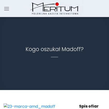
Skip
to
content
Kogo oszukał Madoff?
Spis ofiar