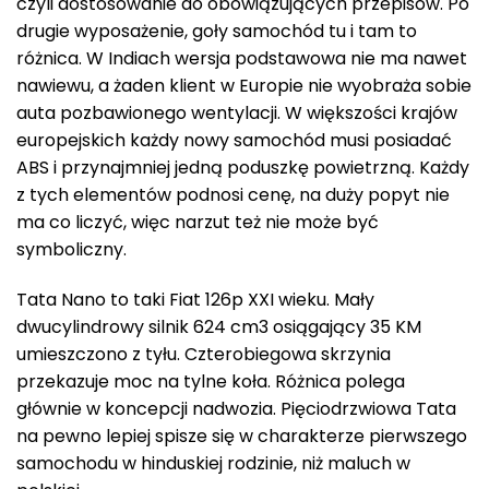
czyli dostosowanie do obowiązujących przepisów. Po
drugie wyposażenie, goły samochód tu i tam to
różnica. W Indiach wersja podstawowa nie ma nawet
nawiewu, a żaden klient w Europie nie wyobraża sobie
auta pozbawionego wentylacji. W większości krajów
europejskich każdy nowy samochód musi posiadać
ABS i przynajmniej jedną poduszkę powietrzną. Każdy
z tych elementów podnosi cenę, na duży popyt nie
ma co liczyć, więc narzut też nie może być
symboliczny.
Tata Nano to taki Fiat 126p XXI wieku. Mały
dwucylindrowy silnik 624 cm3 osiągający 35 KM
umieszczono z tyłu. Czterobiegowa skrzynia
przekazuje moc na tylne koła. Różnica polega
głównie w koncepcji nadwozia. Pięciodrzwiowa Tata
na pewno lepiej spisze się w charakterze pierwszego
samochodu w hinduskiej rodzinie, niż maluch w