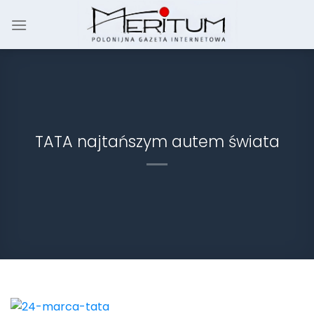
Skip
to
content
TATA najtańszym autem świata