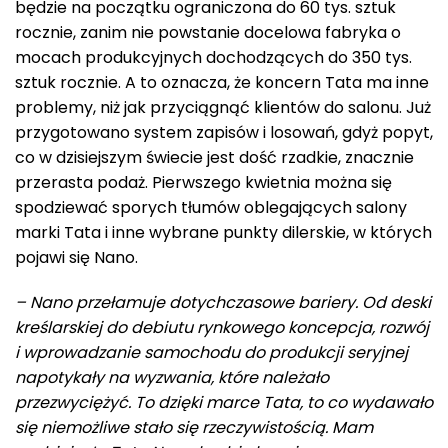
będzie na początku ograniczona do 60 tys. sztuk
rocznie, zanim nie powstanie docelowa fabryka o
mocach produkcyjnych dochodzących do 350 tys.
sztuk rocznie. A to oznacza, że koncern Tata ma inne
problemy, niż jak przyciągnąć klientów do salonu. Już
przygotowano system zapisów i losowań, gdyż popyt,
co w dzisiejszym świecie jest dość rzadkie, znacznie
przerasta podaż. Pierwszego kwietnia można się
spodziewać sporych tłumów oblegających salony
marki Tata i inne wybrane punkty dilerskie, w których
pojawi się Nano.
– Nano przełamuje dotychczasowe bariery. Od deski
kreślarskiej do debiutu rynkowego koncepcja, rozwój
i wprowadzanie samochodu do produkcji seryjnej
napotykały na wyzwania, które należało
przezwyciężyć. To dzięki marce Tata, to co wydawało
się niemożliwe stało się rzeczywistością. Mam