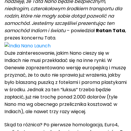
nadzieję, że Tata Nano będzie bezpiecznym,
niedrogim, czterokołowym środkiem transportu dla
rodzin, które nie mogły sobie dotąd pozwolić na
samochód. Jesteśmy szczęśliwi prezentując ten
samochód Indiom i światu
– powiedział
Ratan Tata
,
prezes koncernu Tata.
Duże zainteresowanie, jakim Nano cieszy się w
Indiach nie musi przekładać się na inne rynki. W
Genewie zaprezentowano wersję europejską i muszę
przyznać, że to auto nie sprawia już wrażenia, jakby
było blaszaną puszką z fotelami i paroma plastykami
w środku. Jednak za ten “luksus” trzeba będzie
zapłacić, już nie trochę ponad 2.000 dolarów (tyle
Nano ma wg obecnego przelicznika kosztować w
Indiach), ale nawet trzy razy więcej.
Skąd ta różnica? Po pierwsze homologacja, Euro4,