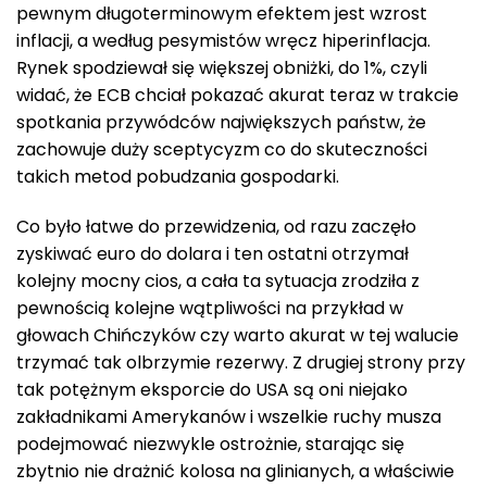
pewnym długoterminowym efektem jest wzrost
inflacji, a według pesymistów wręcz hiperinflacja.
Rynek spodziewał się większej obniżki, do 1%, czyli
widać, że ECB chciał pokazać akurat teraz w trakcie
spotkania przywódców największych państw, że
zachowuje duży sceptycyzm co do skuteczności
takich metod pobudzania gospodarki.
Co było łatwe do przewidzenia, od razu zaczęło
zyskiwać euro do dolara i ten ostatni otrzymał
kolejny mocny cios, a cała ta sytuacja zrodziła z
pewnością kolejne wątpliwości na przykład w
głowach Chińczyków czy warto akurat w tej walucie
trzymać tak olbrzymie rezerwy. Z drugiej strony przy
tak potężnym eksporcie do USA są oni niejako
zakładnikami Amerykanów i wszelkie ruchy musza
podejmować niezwykle ostrożnie, starając się
zbytnio nie drażnić kolosa na glinianych, a właściwie