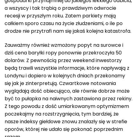
gospodarki przynajmniej do jakiegoś lekkiego odbicia,
a wszyscy i tak trąbią o prawdziwym odwrocie
recesji w przyszłym roku. Zatem parkiety mają
całkiem sporo czasu na życie złudzeniami, o ile po
drodze nie przytrafi nam się jakaś kolejna katastrofa.
Zauważmy również wzmożony popyt na surowce i
dziś cena baryłki ropy ponownie przekroczyła 50
dolarów. Z pewnością przez weekend inwestorzy
będą trawili wszystkie informacje, które napływają z
Londynu i dopiero w kolejnych dniach przekonamy
się jak je zinterpretują. Czwartkowe notowania
wyglądają dość obiecująco, ale równie dobrze może
być to pułapka na naiwnych zastawiona przez rekiny.
Z tego powodu z dość umiarkowanym optymizmem
poczekajmy na rozstrzygnięcia, tym bardziej, że
nasze indeksy giełdowe znowu znalazły się w strefie
oporów, której nie udało się pokonać poprzednim
razem.