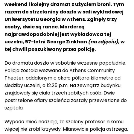
weekend i kolejny dramat z użyciem broni. Tym
razem do strzelaniny doszło w sali wykładowej
Uniwersytetu Georgia w Athens. Zginęły trzy
osoby, dwie są ranne. Mordercą
najprawdopodobniej jest wykładowca tej
uczelni, 57-letni
George Zinkhan
(na zdjęciu)
, w
tej chwili poszukiwany przez policję.
Do dramatu doszło w sobotnie wczesne popołudnie.
Policja została wezwana do Athens Community
Theater, oddalonym o około półtora kilometra od
siedziby uczelni, o 12.25 p.m. Na zewnątrz budynku
znajdowały się ciała trzech zabitych osób. Dwie
postrzelone ofiary szaleńca zostały przewiezione do
szpitala.
Wypada mieć nadzieję, że szalony profesor nikomu
więcej nie zrobi krzywdy. Mianowicie policja ostrzega,