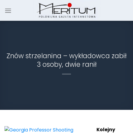
Skip
to
content
Znów strzelanina – wykładowca zabił
3 osoby, dwie ranił
Kolejny