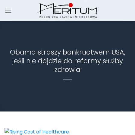
Skip
to
content
Obama straszy bankructwem USA,
jeśli nie dojdzie do reformy służby
zdrowia