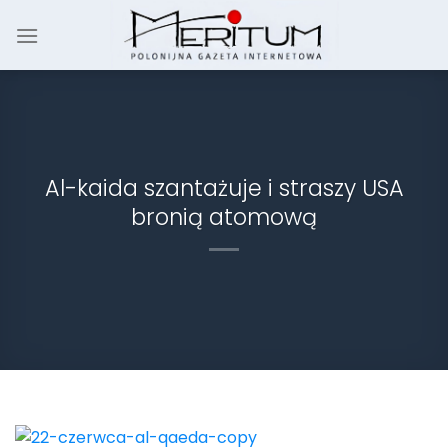
Skip
to
content
Al-kaida szantażuje i straszy USA
bronią atomową