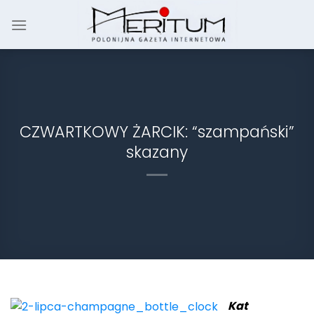
Skip
to
content
CZWARTKOWY ŻARCIK: “szampański”
skazany
Kat