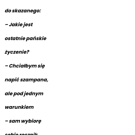
do skazanego:
– Jakie jest
ostatnie pańskie
życzenie?
– Chciałbym się
napić szampana,
ale pod jednym
warunkiem
– sam wybiorę
sobie rocznik.