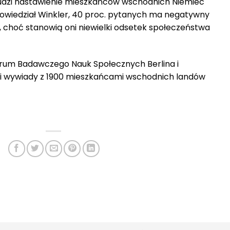
udzi nastawienie mieszkańców wschodnich Niemiec
wiedział Winkler, 40 proc. pytanych ma negatywny
choć stanowią oni niewielki odsetek społeczeństwa
rum Badawczego Nauk Społecznych Berlina i
li wywiady z 1900 mieszkańcami wschodnich landów