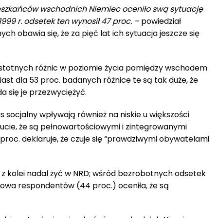
mieszkańców wschodnich Niemiec oceniło swą sytuację
99 r. odsetek ten wynosił 47 proc. –
powiedział
h obawia się, że za pięć lat ich sytuacja jeszcze się
a istotnych różnic w poziomie życia pomiędzy wschodem
st dla 53 proc. badanych różnice te są tak duże, że
da się je przezwyciężyć.
s socjalny wpływają również na niskie u większości
cie, że są pełnowartościowymi i zintegrowanymi
proc. deklaruje, że czuje się “prawdziwymi obywatelami
 z kolei nadal żyć w NRD; wśród bezrobotnych odsetek
łowa respondentów (44 proc.) oceniła, że są