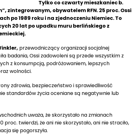
Tylko co czwarty mieszkaniec b.
”, zintegrowanym, obywatelem RFN. 25 proc. Ossi
ach po 1989 roku i na zjednoczeniu Niemiec. To
cych 20 lat po upadku muru berlińskiego z
mieckiej.
inkler,
przewodniczący organizacji socjalnej
eciła badania, Ossi zadowoleni są przede wszystkim z
ych z konsumpcją, podróżowaniem, lepszych
az wolności.
rony zdrowia, bezpieczeństwo i sprawiedliwość
anie standardów życia oceniane są negatywnie lub
wschodnich uważa, że skorzystało na zmianach
proc. twierdzi, że ani nie skorzystało, ani nie straciło,
acja się pogorszyła.