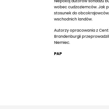
Niepokój autorów sondażu b
wobec cudzoziemców. Jak po
stosunek do obcokrajowców, 
wschodnich landów.
Autorzy opracowania z Cent
Brandenburgii przeprowadzi
Niemiec.
PAP