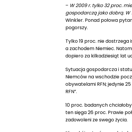
–
W 2009 r. tylko 32 proc. 
gospodarczą jako dobrą. W 19
Winkler. Ponad połowa pytanyc
pogorszy.
Tylko 19 proc. nie dostrzeg
a zachodem Niemiec. Natomia
dopiero za kilkadziesiąt lat u
Sytuacja gospodarcza i statu
Niemców na wschodzie poczu
obywatelami RFN; jedynie 25 
RFN”.
10 proc. badanych chciałoby
ten sięga 26 proc. Prawie po
zadowoleni ze swego życia.