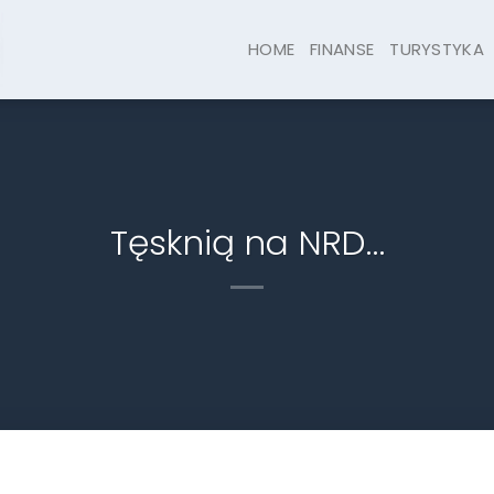
HOME
FINANSE
TURYSTYKA
Tęsknią na NRD…