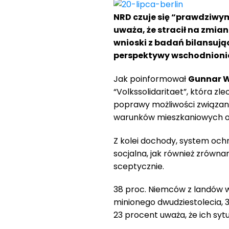
NRD czuje się “prawdziwym
uważa, że stracił na zmian
wnioski z badań bilansują
perspektywy wschodnionie
Jak poinformował
Gunnar W
“Volkssolidaritaet”, która zl
poprawy możliwości związan
warunków mieszkaniowych or
Z kolei dochody, system och
socjalna, jak również zrówn
sceptycznie.
38 proc. Niemców z landów 
minionego dwudziestolecia, 30 
23 procent uważa, że ich sytu