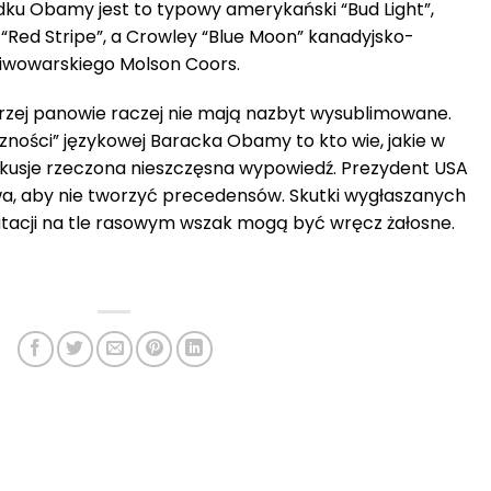
ku Obamy jest to typowy amerykański “Bud Light”,
“Red Stripe”, a Crowley “Blue Moon” kanadyjsko-
iwowarskiego Molson Coors.
trzej panowie raczej nie mają nazbyt wysublimowane.
zności” językowej Baracka Obamy to kto wie, jakie w
rkusje rzeczona nieszczęsna wypowiedź. Prezydent USA
wa, aby nie tworzyć precedensów. Skutki wygłaszanych
atacji na tle rasowym wszak mogą być wręcz żałosne.