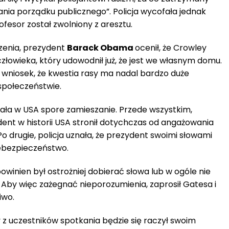
nia porządku publicznego”. Policja wycofała jednak
ofesor został zwolniony z aresztu.
zenia, prezydent
Barack Obama
ocenił, że Crowley
człowieka, który udowodnił już, że jest we własnym domu.
 wniosek, że kwestia rasy ma nadal bardzo duże
połeczeństwie.
a w USA spore zamieszanie. Przede wszystkim,
ent w historii USA stronił dotychczas od angażowania
Po drugie, policja uznała, że prezydent swoimi słowami
iebezpieczeństwo.
owinien był ostrożniej dobierać słowa lub w ogóle nie
. Aby więc zażegnać nieporozumienia, zaprosił Gatesa i
iwo.
 z uczestników spotkania będzie się raczył swoim