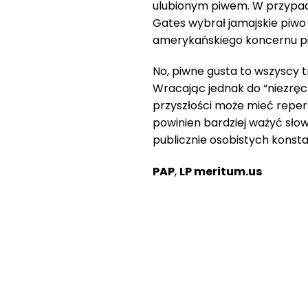
ulubionym piwem. W przypad
Gates wybrał jamajskie piwo 
amerykańskiego koncernu p
No, piwne gusta to wszyscy 
Wracając jednak do “niezręc
przyszłości może mieć repe
powinien bardziej ważyć sło
publicznie osobistych konst
PAP
,
LP meritum.us