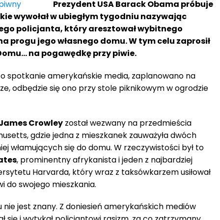
Prezydent USA Barack Obama próbuje
jakie wywołał w ubiegłym tygodniu nazywając
ego policjanta, który aresztował wybitnego
na progu jego własnego domu. W tym celu zaprosił
Domu… na pogawędkę przy piwie.
ją to spotkanie amerykańskie media, zaplanowano na
ze, odbędzie się ono przy stole piknikowym w ogrodzie
James Crowley
został wezwany na przedmieścia
usetts, gdzie jedna z mieszkanek zauważyła dwóch
j włamujących się do domu. W rzeczywistości był to
ates
, prominentny afrykanista i jeden z najbardziej
sytetu Harvarda, który wraz z taksówkarzem usiłował
i do swojego mieszkania.
 nie jest znany. Z doniesień amerykańskich mediów
 się i wytykał policjantowi rasizm, za co zatrzymany