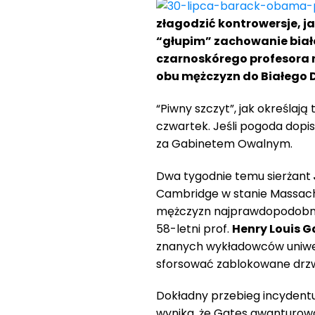
złagodzić kontrowersje, 
“głupim” zachowanie biał
czarnoskórego profesora 
obu mężczyzn do Białego 
“Piwny szczyt”, jak określa
czwartek. Jeśli pogoda dopis
za Gabinetem Owalnym.
Dwa tygodnie temu sierżant
Cambridge w stanie Massach
mężczyzn najprawdopodobnie
58-letni prof.
Henry Louis G
znanych wykładowców uniwer
sforsować zablokowane drzw
Dokładny przebieg incydentu
wynika, że Gates awanturował