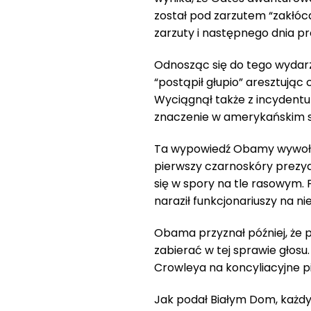
został pod zarzutem “zakłóca
zarzuty i następnego dnia pr
Odnosząc się do tego wydar
“postąpił głupio” aresztując 
Wyciągnął także z incydentu
znaczenie w amerykańskim s
Ta wypowiedź Obamy wywołał
pierwszy czarnoskóry prezyd
się w spory na tle rasowym. 
naraził funkcjonariuszy na n
Obama przyznał później, że p
zabierać w tej sprawie głosu
Crowleya na koncyliacyjne p
Jak podał Białym Dom, każdy