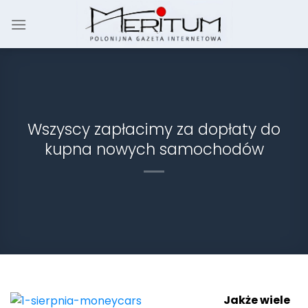
Skip
to
content
Wszyscy zapłacimy za dopłaty do
kupna nowych samochodów
Jakże wiele