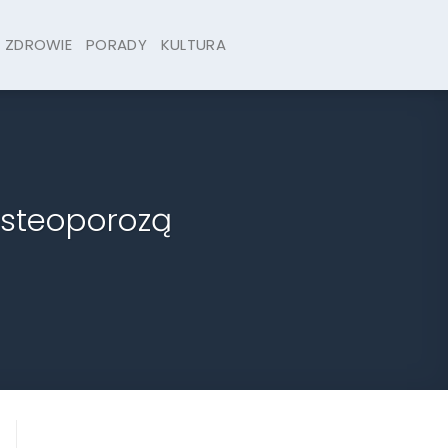
ZDROWIE
PORADY
KULTURA
 osteoporozą