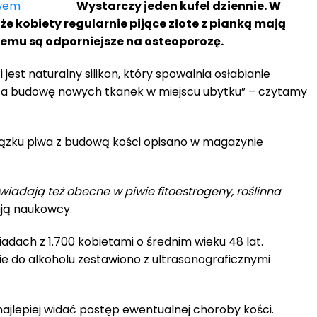
Wystarczy jeden kufel dziennie. W
 kobiety regularnie pijące złote z pianką mają
czemu są odporniejsze na osteoporozę.
 jest naturalny silikon, który spowalnia osłabianie
sza budowę nowych tkanek w miejscu ubytku” – czytamy
ązku piwa z budową kości opisano w magazynie
wiadają też obecne w piwie fitoestrogeny, roślinna
ją naukowcy.
adach z 1.700 kobietami o średnim wieku 48 lat.
e do alkoholu zestawiono z ultrasonograficznymi
ajlepiej widać postęp ewentualnej choroby kości.