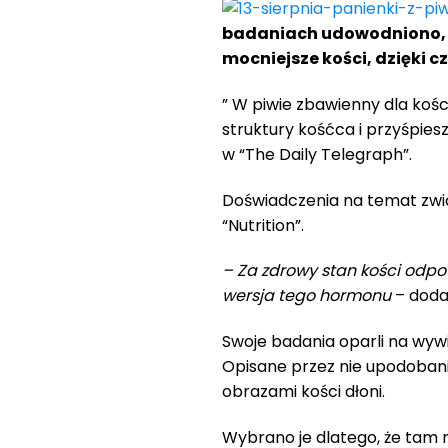
badaniach udowodniono, że
mocniejsze kości, dzięki 
” W piwie zbawienny dla kości
struktury kośćca i przyśpie
w “The Daily Telegraph”.
Doświadczenia na temat zwi
“Nutrition”.
– Za zdrowy stan kości odpo
wersja tego hormonu
– doda
Swoje badania oparli na wywi
Opisane przez nie upodobani
obrazami kości dłoni.
Wybrano je dlatego, że tam n