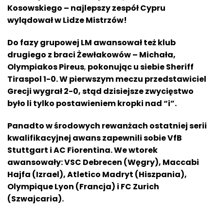
Kosowskiego – najlepszy zespół Cypru
wylądował w Lidze Mistrzów!
Do fazy grupowej LM awansował też klub
drugiego z braci Żewłakowów – Michała,
Olympiakos Pireus
,
pokonując u siebie Sheriff
Tiraspol 1-0. W pierwszym meczu przedstawiciel
Grecji wygrał 2-0, stąd dzisiejsze zwycięstwo
było li tylko postawieniem kropki nad “i”.
Panadto w
ś
rodowych rewanżach ostatniej serii
kwalifikacyjnej awans zapewnili sobie VfB
Stuttgart i AC Fiorentina. We wtorek
awansowały: VSC Debrecen (Węgry), Maccabi
Hajfa (Izrael), Atletico Madryt (Hiszpania),
Olympique Lyon (Francja) i FC Zurich
(Szwajcaria).