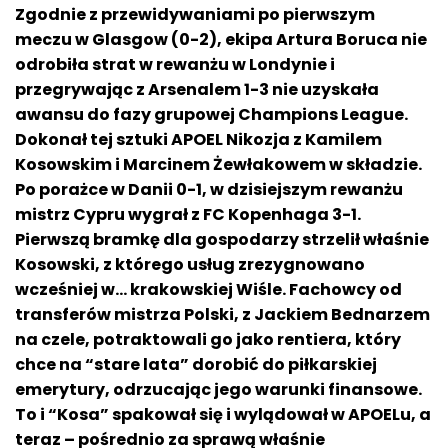
Zgodnie z przewidywaniami po pierwszym
meczu w Glasgow (0-2), ekipa Artura Boruca nie
odrobiła strat w rewanżu w Londynie i
przegrywając z Arsenalem 1-3 nie uzyskała
awansu do fazy grupowej Champions League.
Dokonał tej sztuki APOEL Nikozja
z Kamilem
Kosowskim i Marcinem Żewłakowem w składzie.
Po porażce w Danii 0-1, w dzisiejszym rewanżu
mistrz Cypru
wygrał z FC Kopenhaga 3-1.
Pierwszą bramkę dla gospodarzy strzelił właśnie
Kosowski, z którego usług zrezygnowano
wcześniej w… krakowskiej
Wiś
le. Fachowcy od
transferów mistrza Polski, z Jackiem Bednarzem
na czele, potraktowali go jako rentiera, który
chce na “stare lata” dorobić do piłkarskiej
emerytury, odrzucając jego warunki finansowe.
To i “Kosa” spakował się i wylądował w APOELu, a
teraz – pośrednio za sprawą właśnie