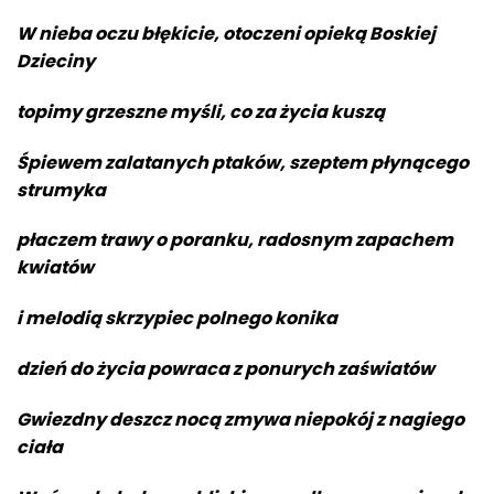
W nieba oczu błękicie, otoczeni opieką Boskiej
Dzieciny
topimy grzeszne myśli, co za życia kuszą
Śpiewem zalatanych ptaków, szeptem płynącego
strumyka
płaczem trawy o poranku, radosnym zapachem
kwiatów
i melodią skrzypiec polnego konika
dzień do życia powraca z ponurych zaświatów
Gwiezdny deszcz nocą zmywa niepokój z nagiego
ciała