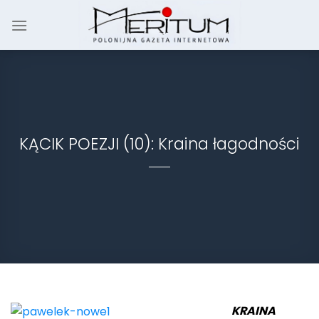
Skip
to
content
KĄCIK POEZJI (10): Kraina łagodności
KRAINA