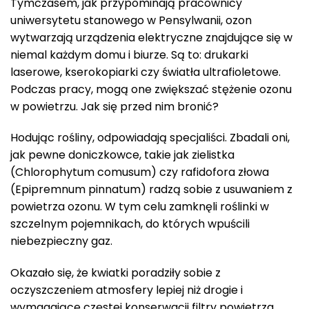
Tymczasem, jak przypominają pracownicy
uniwersytetu stanowego w Pensylwanii, ozon
wytwarzają urządzenia elektryczne znajdujące się w
niemal każdym domu i biurze. Są to: drukarki
laserowe, kserokopiarki czy światła ultrafioletowe.
Podczas pracy, mogą one zwiększać stężenie ozonu
w powietrzu. Jak się przed nim bronić?
Hodując rośliny, odpowiadają specjaliści. Zbadali oni,
jak pewne doniczkowce, takie jak zielistka
(Chlorophytum comusum) czy rafidofora złowa
(Epipremnum pinnatum) radzą sobie z usuwaniem z
powietrza ozonu. W tym celu zamknęli roślinki w
szczelnym pojemnikach, do których wpuścili
niebezpieczny gaz.
Okazało się, że kwiatki poradziły sobie z
oczyszczeniem atmosfery lepiej niż drogie i
wymagające częstej konserwacji filtry powietrza.