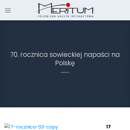
Skip
to
content
70. rocznica sowieckiej napaści na
Polskę
17