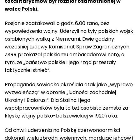
totalitaryzmów był rozbiór osamotnionej w
walce Polski.
Rosjanie zaatakowali o godz. 6.00 rano, bez
wypowiedzenia wojny. Uderzyli na tyły polskich wojsk
osłabionych walką z Niemcami. Dwie godziny
wcześniej Ludowy Komisariat Spraw Zagranicznych
ZSRR przekazał polskiemu ambasadorowi notę, o
tym, że „państwo polskie i jego rząd przestały
faktycznie istnieć”.
Propaganda sowiecka określała atak jako „wyprawę
wyzwoleńczą” w obronie „ludności zachodniej
Ukrainy i Białorusi”. Dla Stalina i jego
współpracowników była to też osobista zemsta za
klęskę wojny polsko-bolszewickiej w 1920 roku.
Od chwili uderzenia na Polskę czerwonoarmiści
dokonali wielu zbrodni wojennych, mordując jeńców i