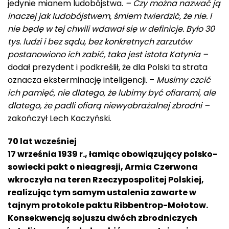
jedynie mianem ludobójstwa.
– Czy można nazwać ją
inaczej jak ludobójstwem, śmiem twierdzić, że nie. I
nie będę w tej chwili wdawał się w definicje. Było 30
tys. ludzi i bez sądu, bez konkretnych zarzutów
postanowiono ich zabić, taka jest istota Katynia –
dodał prezydent i podkreślił, że dla Polski ta strata
oznacza eksterminację inteligencji. –
Musimy czcić
ich pamięć, nie dlatego, że lubimy być ofiarami, ale
dlatego, że padli ofiarą niewyobrażalnej zbrodni –
zakończył Lech Kaczyński.
70 lat wcześniej
17 września 1939 r., łamiąc obowiązujący polsko-
sowiecki pakt o nieagresji, Armia Czerwona
wkroczyła na teren Rzeczypospolitej Polskiej,
realizując tym samym ustalenia zawarte w
tajnym protokole paktu Ribbentrop-Mołotow.
Konsekwencją sojuszu dwóch zbrodniczych