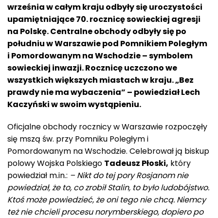
września w całym kraju odbyły się uroczystości
upamiętniające 70. rocznicę sowieckiej agresji
na Polskę. Centralne obchody odbyły się po
południu w Warszawie pod Pomnikiem Poległym
i Pomordowanym na Wschodzie – symbolem
sowieckiej inwazji. Rocznicę uczczono we
wszystkich większych miastach w kraju. „Bez
prawdy nie ma wybaczenia” – powiedział Lech
Kaczyński w swoim wystąpieniu.
Oficjalne obchody rocznicy w Warszawie rozpoczęły
się mszą św. przy Pomniku Poległym i
Pomordowanym na Wschodzie. Celebrował ją biskup
polowy Wojska Polskiego
Tadeusz Płoski,
który
powiedział m.in.:
– Nikt do tej pory Rosjanom nie
powiedział, że to, co zrobił Stalin, to było ludobójstwo.
Ktoś może powiedzieć, że oni tego nie chcą. Niemcy
też nie chcieli procesu norymberskiego, dopiero po