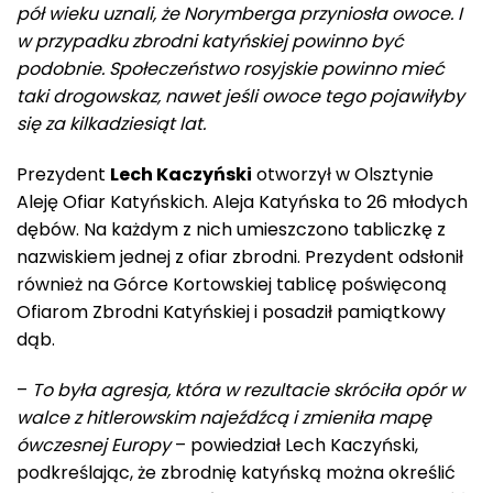
pół wieku uznali, że Norymberga przyniosła owoce. I
w przypadku zbrodni katyńskiej powinno być
podobnie. Społeczeństwo rosyjskie powinno mieć
taki drogowskaz, nawet jeśli owoce tego pojawiłyby
się za kilkadziesiąt lat.
Prezydent
Lech Kaczyński
otworzył w Olsztynie
Aleję Ofiar Katyńskich. Aleja Katyńska to 26 młodych
dębów. Na każdym z nich umieszczono tabliczkę z
nazwiskiem jednej z ofiar zbrodni. Prezydent odsłonił
również na Górce Kortowskiej tablicę poświęconą
Ofiarom Zbrodni Katyńskiej i posadził pamiątkowy
dąb.
–
To była agresja, która w rezultacie skróciła opór w
walce z hitlerowskim najeźdźcą i zmieniła mapę
ówczesnej Europy
– powiedział Lech Kaczyński,
podkreślając, że zbrodnię katyńską można określić