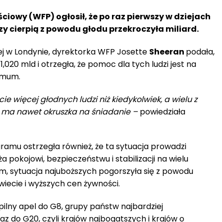
owy (WFP) ogłosił, że po raz pierwszy w dziejach
rzy cierpią z powodu głodu przekroczyła miliard.
j w Londynie, dyrektorka WFP Josette
Sheeran
podała,
 1,020 mld i otrzegła, że pomoc dla tych ludzi jest na
imum.
 więcej głodnych ludzi niż kiedykolwiek, a wielu z
ie ma nawet okruszka na śniadanie –
powiedziała
mu ostrzegła również, że ta sytuacja prowadzi
a pokojowi, bezpieczeństwu i stabilizacji na wielu
em, sytuacja najuboższych pogorszyła się z powodu
iecie i wyższych cen żywności.
ilny apel do G8, grupy państw najbardziej
az do G20, czyli krajów najbogatszych i krajów o