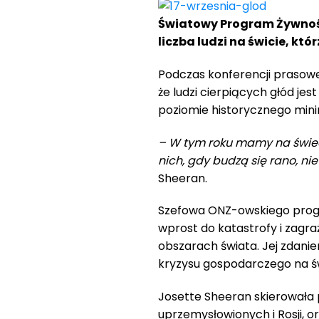
Światowy Program Żywności
liczba ludzi na świcie, któ
Podczas konferencji prasowe
że ludzi cierpiących głód jest
poziomie historycznego min
– W tym roku mamy na świecie
nich, gdy budzą się rano, n
Sheeran.
Szefowa ONZ-owskiego progra
wprost do katastrofy i zagraż
obszarach świata. Jej zdani
kryzysu gospodarczego na św
Josette Sheeran skierowała p
uprzemysłowionych i Rosji, or