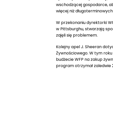
wschodzącej gospodarce, ab
więcej niż długoterminowych
W przekonaniu dyrektorki WF
w Pittsburghu, stwarzają sp
zajęli się problemem.
Kolejny apel J. Sheeran dot
Żywnościowego. W tym roku 
budżecie WFP na zakup żywnoś
program otrzymał zaledwie 2