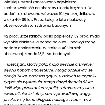
Wielkiej Brytanii zanotowano największą
zachorowalność na choroby układu krążenia. Do
badań rekrutowano wówczas 19 tys. urzędników w
wieku 40-69 lat. Przez kolejne lata naukowcy
obserwowali stan zdrowia badanych.
42 proc. uczestników paliło papierosy, 39 proc. miało
wysokie ciśnienie, a ponad połowa – podwyższony
poziom cholesterolu. W trakcie 40-letnich
obserwacji zmarło 13,5 tys. badanych.
–
Mężczyźni, którzy palą, mają wysokie ciśnienie i
wysoki poziom cholesterolu mogą oczekiwać, że
dożyją 74 lat, podczas gdy ci, u których te czynniki
ryzyka nie występują, mogą dożyć średnio 83 lat.
Jeśli więc przestaniemy palić, zatroszczymy się o
swoje ciśnienie i utrzymamy prawidłową wagę,
przełoży się to na długość naszego życia
– mówi