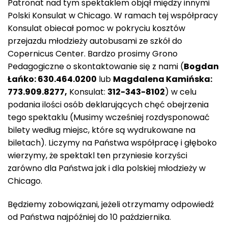
Patronat nad tym spektaklem objął między innymi
Polski Konsulat w Chicago. W ramach tej współpracy
Konsulat obiecał pomoc w pokryciu kosztów
przejazdu młodzieży autobusami ze szkół do
Copernicus Center. Bardzo prosimy Grono
Pedagogiczne o skontaktowanie się z nami (
Bogdan
Łańko: 630.464.0200
lub
Magdalena Kamińska:
773.909.8277,
Konsulat:
312-343-8102
) w celu
podania ilości osób deklarujących chęć obejrzenia
tego spektaklu (Musimy wcześniej rozdysponować
bilety według miejsc, które są wydrukowane na
biletach). Liczymy na Państwa współpracę i głęboko
wierzymy, że spektakl ten przyniesie korzyści
zarówno dla Państwa jak i dla polskiej młodzieży w
Chicago.
Będziemy zobowiązani, jeżeli otrzymamy odpowiedź
od Państwa najpóźniej do 10 października.