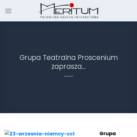
Skip
to
content
Grupa Teatralna Proscenium
zaprasza…
Grupa