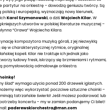
e partytur na orkiestrę – dowodzą geniuszu twórcy. Są
polską i europejską, wyznaczają nowy kierunek,
nich
Karol Szymanowski
, a dziś
Wojciech Kilar.
W
iękniejszych utworów w polskiej literaturze muzycznej –
słynna “Orawa” Wojciecha Kilara.
cynację kompozytora muzyką górali, z jej niezwykłą
 się w charakterystycznej rytmice, oryginalnej
skiej kapeli. Kilar nie traktuje ich jednak jako
tworzy ludowy fresk, iskrzący się brzmieniami i rytmami,
ką pomysłowością odmalowuje orkiestra.
choinkę!
y ślad” wymaga użycia ponad 200 drzewek iglastych.
ożemy więc wykorzystać poczciwe sztuczne choinki –
minają tatrzańskie świerki! Jeśli możesz podarować lub
potrzeby koncertu – my w zamian podarujemy Ci bilet!
ail:
paderewskiorchestra@msn.com