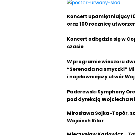
Koncert upamiętniający 10
oraz 100 rocznicę utworze
Koncert odbędzie się w C
czasie
W programie wieczoru dw
“Serenada na smyczki” Mi
i najsławniejszy utwór Wo
Paderewski Symphony Orc
pod dyrekcją Wojciecha N
Mirosława Sojka-Topór, s
Wojciech Kilar
Mieczysław Karłowicz
– Ta