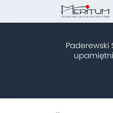
Skip
to
content
Paderewski 
upamiętni