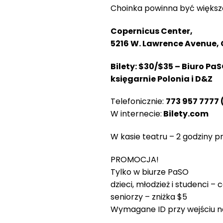
Choinka powinna być większa
Copernicus Center,
5216 W. Lawrence Avenue,
Bilety: $30/$35 – Biuro Pa
księgarnie Polonia i D&Z
Telefonicznie:
773 957 7777
W internecie:
Bilety.com
W kasie teatru – 2 godziny 
PROMOCJA!
Tylko w biurze PaSO
dzieci, młodzież i studenci – 
seniorzy – zniżka $5
Wymagane ID przy wejściu n