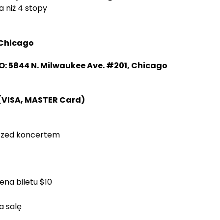
 niż 4 stopy
 Chicago
SO: 5844 N. Milwaukee Ave. #201, Chicago
 (VISA, MASTER Card)
przed koncertem
cena biletu $10
a salę