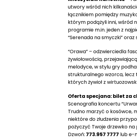
utwory wśród nich kilkanaści
łącznikiem pomiędzy muzyką 
którym podążyli inni, wśród 
programie m.in. jeden z najp
“Serenada na smyczki” oraz 
“Orawa” – odzwierciedla fas
żywiołowością, przejawiającą
melodyce, w stylu gry podhalań
strukturalnego wzorca, lecz 
których żywioł z wirtuozows
Oferta specjana: bilet za 
Scenografia koncertu “Urwan
Trudno marzyć o kosówce, m
niektóre do złudzenia przypo
pożyczyć Twoje drzewko na 
Dzwoń:
773.957 7777
lub e-m