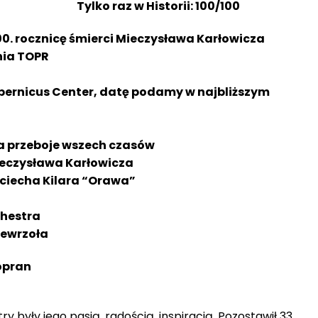
Tylko raz w Historii: 100/100
0. rocznicę śmierci Mieczysława Karłowicza
nia TOPR
opernicus Center, datę podamy w najbliższym
a przeboje wszech czasów
eczysława Karłowicza
jciecha Kilara “Orawa”
hestra
iewrzoła
opran
try były jego pasją, radością, inspiracją. Pozostawił 33