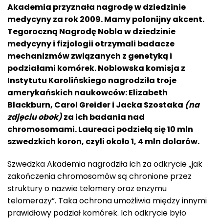
Akademia przyznała nagrodę w dziedzinie
medycyny za rok 2009. Mamy polonijny akcent.
Tegoroczną Nagrodę Nobla w dziedzinie
medycyny i fizjologii otrzymali badacze
mechanizmów związanych z genetyką i
podziałami komórek. Noblowska komisja z
Instytutu Karolińskiego nagrodziła troje
amerykańskich naukowców: Elizabeth
Blackburn, Carol Greider i Jacka Szostaka
(na
zdjęciu obok)
za ich badania nad
chromosomami. Laureaci podzielą się 10 mln
szwedzkich koron, czyli około 1, 4 mln dolarów.
Szwedzka Akademia nagrodziła ich za odkrycie „jak
zakończenia chromosomów są chronione przez
struktury o nazwie telomery oraz enzymu
telomerazy”. Taka ochrona umożliwia między innymi
prawidłowy podział komórek. Ich odkrycie było