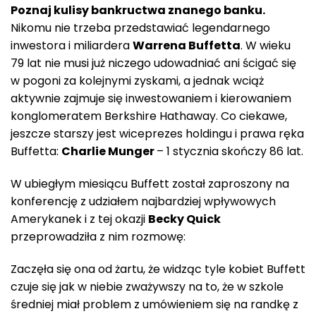
Poznaj kulisy bankructwa znanego banku.
Nikomu nie trzeba przedstawiać legendarnego
inwestora i miliardera
Warrena Buffetta
. W wieku
79 lat nie musi już niczego udowadniać ani ścigać się
w pogoni za kolejnymi zyskami, a jednak wciąż
aktywnie zajmuje się inwestowaniem i kierowaniem
konglomeratem Berkshire Hathaway. Co ciekawe,
jeszcze starszy jest wiceprezes holdingu i prawa ręka
Buffetta:
Charlie Munger
– 1 stycznia skończy 86 lat.
W ubiegłym miesiącu Buffett został zaproszony na
konferencję z udziałem najbardziej wpływowych
Amerykanek i z tej okazji
Becky Quick
przeprowadziła z nim rozmowę:
Zaczęła się ona od żartu, że widząc tyle kobiet Buffett
czuje się jak w niebie zważywszy na to, że w szkole
średniej miał problem z umówieniem się na randkę z