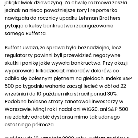
jakąkolwiek dziewczyną. Za chwilę rozmowa zeszła
jednak na nieco poważniejsze tory i reporterka
nawiązała do rocznicy upadku Lehman Brothers
pytając o kulisy bankructwa i zaangażowanie
samego Buffetta.
Buffett uważa, że sprawa była beznadziejna, lecz
regulatorzy powinni byli przewidzieć negatywne
skutki i panikę jakie wywoła bankructwo. Przy okazji
wyparowało kilkadziesiąt miliardów dolarów, co
odbiło się bolesnym piętnem na giełdach. Indeks S&P
500 po tygodniu wahania zaczął lecieć w dół od 22
września i do 10 października stracił ponad 30%.
Podobne bolesne straty zanotowali inwestorzy w
Warszawie. Minął rok i nadal ani WIG20, ani S&P 500
nie zdołały odrobić dystansu mimo tak udanego
ostatniego półrocza.