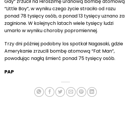
Gay” zrzucił na Hiroszimę uranową bombę atomową
“Little Boy”, w wyniku czego życie straciło od razu
ponad 78 tysięcy osób, a ponad 13 tysięcy uznano za
zaginione. W kolejnych latach wiele tysięcy ludzi
umarło w wyniku choroby popromiennej.
Trzy dni później podobny los spotkał Nagasaki, gdzie
Amerykanie zrzucili bombę atomową “Fat Man”,
powodując nagłą śmierć ponad 75 tysięcy osób.
PAP