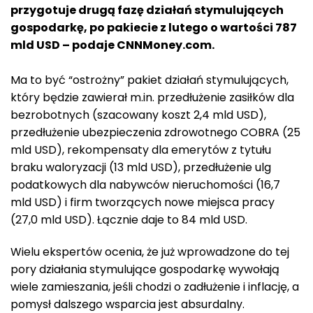
przygotuje drugą fazę działań stymulujących
gospodarkę, po pakiecie z lutego o wartości 787
mld USD – podaje CNNMoney.com.
Ma to być “ostrożny” pakiet działań stymulujących,
który będzie zawierał m.in. przedłużenie zasiłków dla
bezrobotnych (szacowany koszt 2,4 mld USD),
przedłużenie ubezpieczenia zdrowotnego COBRA (25
mld USD), rekompensaty dla emerytów z tytułu
braku waloryzacji (13 mld USD), przedłużenie ulg
podatkowych dla nabywców nieruchomości (16,7
mld USD) i firm tworzących nowe miejsca pracy
(27,0 mld USD). Łącznie daje to 84 mld USD.
Wielu ekspertów ocenia, że już wprowadzone do tej
pory działania stymulujące gospodarkę wywołają
wiele zamieszania, jeśli chodzi o zadłużenie i inflację, a
pomysł dalszego wsparcia jest absurdalny.