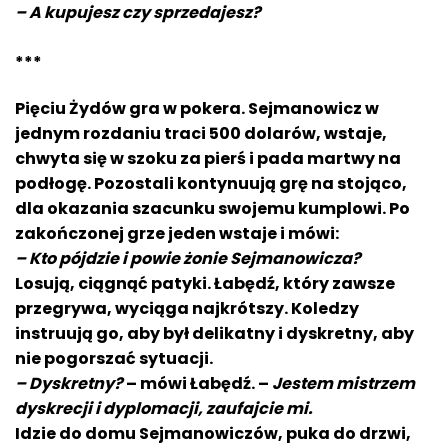
– A kupujesz czy sprzedajesz?
***
Pięciu Żydów gra w pokera. Sejmanowicz w
jednym rozdaniu traci 500 dolarów, wstaje,
chwyta się w szoku za pierś i pada martwy na
podłogę. Pozostali kontynuują grę na stojąco,
dla okazania szacunku swojemu kumplowi. Po
zakończonej grze jeden wstaje i mówi:
– Kto pójdzie i powie żonie
Sejmanowicza
?
Losują, ciągnąć patyki. Łabędź, który zawsze
przegrywa, wyciąga najkrótszy. Koledzy
instruują go, aby był delikatny i dyskretny, aby
nie pogorszać sytuacji.
– Dyskretny?
– mówi
Łabędź
. –
Jestem mistrzem
dyskrecji i dyplomacji, zaufajcie mi.
Idzie do domu
Sejmanowi
czów, puka do drzwi,