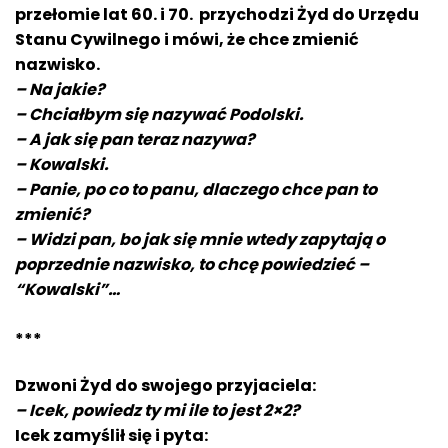
przełomie lat 60. i 70. przychodzi Żyd do Urzędu
Stanu Cywilnego i mówi, że chce zmienić
nazwisko.
– Na jakie?
– Chciałbym się nazywać Podolski.
– A jak się pan teraz nazywa?
– Kowalski.
– Panie, po co to panu, dlaczego chce pan to
zmienić?
– Widzi pan, bo jak się mnie wtedy zapytają o
poprzednie nazwisko, to chcę powiedzieć –
“Kowalski”…
***
Dzwoni Żyd do swojego przyjaciela:
– Icek, powiedz ty mi ile to jest 2×2?
Icek zamyślił się i pyta: