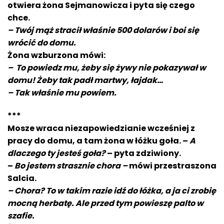
otwiera żona Sejmanowicza i pyta się czego
chce.
– Twój mąż stracił właśnie 500 dolarów i boi się
wrócić do domu.
Żona wzburzona mówi:
– To powiedz mu, żeby się żywy nie pokazywał w
domu! Żeby tak padł martwy, łajdak…
– Tak wła
śnie
mu powiem.
***
Mosze wraca niezapowiedzianie wcześniej z
pracy do domu, a tam żona w łóżku goła. –
A
dlaczego ty jesteś goła?
– pyta zdziwiony.
–
Bo jestem strasznie chora –
mówi przestraszona
Salcia.
– Chora? To w takim razie idź do łóżka, a ja ci zrobię
mocną herbatę. Ale przed tym powieszę palto w
szafie.