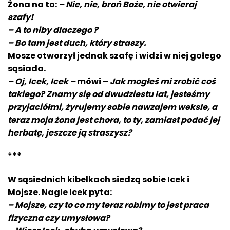
Żona na to:
– Nie, nie, broń Boże, nie otwieraj
szafy!
– A to niby dlaczego ?
– Bo tam jest duch, który straszy.
Mosze otworzył jednak szafę i widzi w niej gołego
sąsiada.
– Oj, Icek, Icek –
mówi –
Jak mogłeś mi zrobić coś
takiego? Znamy się od dwudziestu lat, jesteśmy
przyjaciółmi, żyrujemy sobie nawzajem weksle, a
teraz moja żona jest chora, to ty, zamiast podać jej
herbatę, jeszcze ją straszysz?
***
W sąsiednich kibelkach siedzą sobie Icek i
Mojsze. Nagle Icek pyta:
– Mojsze, czy to co my teraz robimy to jest praca
fizyczna czy umysłowa?