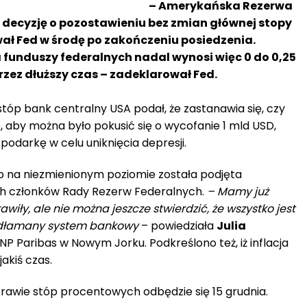
– Amerykańska Rezerwa
 decyzję o pozostawieniu bez zmian głównej stopy
ał Fed w środę po zakończeniu posiedzenia.
funduszy federalnych nadal wynosi więc 0 do 0,25
przez dłuższy czas – zadeklarował Fed.
tóp bank centralny USA podał, że zastanawia się, czy
lne, aby można było pokusić się o wycofanie 1 mld USD,
darkę w celu uniknięcia depresji.
p na niezmienionym poziomie została podjęta
ich członków Rady Rezerw Federalnych.
– Mamy już
wiły, ale nie można jeszcze stwierdzić, że wszystko jest
odłamany system bankowy
– powiedziała
Julia
P Paribas w Nowym Jorku. Podkreślono też, iż inflacja
akiś czas.
prawie stóp procentowych odbędzie się 15 grudnia.