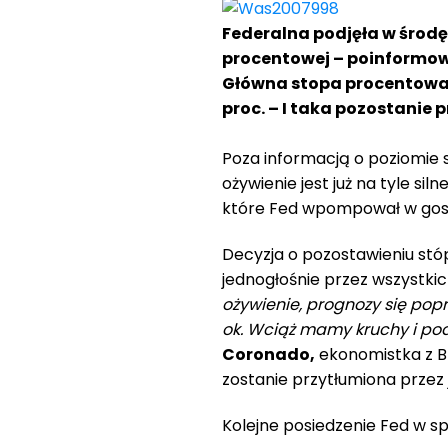
Federalna podjęła w środę
procentowej – poinformow
Główna stopa procentowa 
proc. – I taka pozostanie 
Poza informacją o poziomie s
ożywienie jest już na tyle si
które Fed wpompował w gospo
Decyzja o pozostawieniu stó
jednogłośnie przez wszystk
ożywienie, prognozy się popra
ok. Wciąż mamy kruchy i p
Coronado,
ekonomistka z BN
zostanie przytłumiona przez j
Kolejne posiedzenie Fed w s