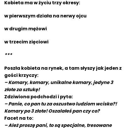
Kobieta ma w życiu trzy okresy:
w pierwszym działa na nerwy ojcu
w drugim mężowi
w trzecim zięciowi
***
Poszła kobieta na rynek, a tam słyszy jak jeden z
gości krzyczy:
– Komary, komary, unikalne komary, jedyne 3
złote za sztukę!
Zdziwiona podchodzi i pyta:
– Panie, co pan tu za oszustwo ludziom wciska?!
Komary po 3 złote! Oszalałeś pan czy co?
Facet na to:
– Ależ proszę pani, to są specjalne, tresowane