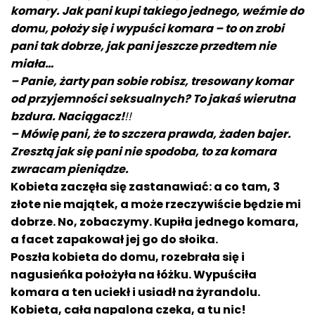
komary. Jak pani kupi takiego jednego, weźmie do
domu, położy się i wypuści komara – to on zrobi
pani tak dobrze, jak pani jeszcze przedtem nie
miała…
– Panie, żarty pan sobie robisz, tresowany komar
od przyjemno
ści
seksualnych? To jaka
ś wierutna
bzdura. Naciągacz!
!!
– Mówię pani, że to szczera prawda, żaden bajer.
Zresztą jak się pani nie spodoba, to za komara
zwracam pieniądze.
Kobieta zaczęła się zastanawiać: a co tam, 3
złote nie majątek, a może rzeczywi
ście
będzie mi
dobrze.
No, zobaczymy. Kupiła jednego komara,
a facet zapakował jej go do słoika.
Poszła kobieta do domu, rozebrała się i
nagusieńka położyła na łóżku. Wypuściła
komara a ten uciekł i usiadł na żyrandolu.
Kobieta, cała napalona czeka, a tu nic!