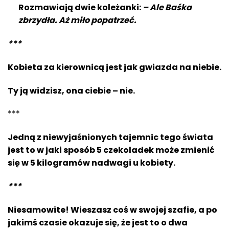
Rozmawiają dwie koleżanki:
– Ale Baśka
zbrzydła. Aż miło popatrzeć.
***
Kobieta za kierownicą jest jak gwiazda na niebie.
Ty ją widzisz, ona ciebie – nie.
***
Jedną z niewyjaśnionych tajemnic tego świata
jest to w jaki sposób 5 czekoladek może zmienić
się w 5 kilogramów nadwagi u kobiety.
***
Niesamowite! Wieszasz coś w swojej szafie, a po
jakimś czasie okazuje się, że jest to o dwa