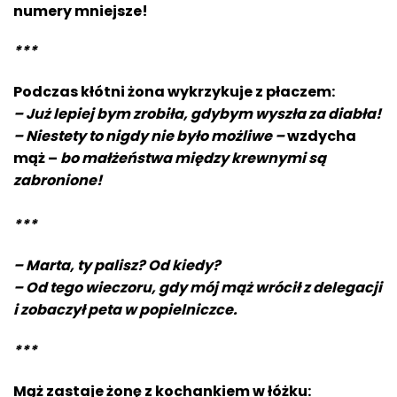
numery mniejsze!
***
Podczas kłótni żona wykrzykuje z płaczem:
– Już lepiej bym zrobiła, gdybym wyszła za diabła!
– Niestety to nigdy nie było możliwe –
wzdycha
mąż –
bo małżeństwa między krewnymi są
zabronione!
***
– Marta, ty palisz? Od kiedy?
– Od tego wieczoru, gdy mój mąż wrócił z delegacji
i zobaczył peta w popielniczce.
***
Mąż zastaje żonę z kochankiem w łóżku: