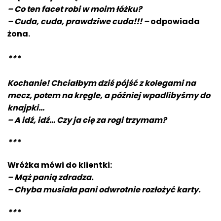
– Co ten facet robi w moim łóżku?
– Cuda, cuda, prawdziwe cuda!!! –
odpowiada
żona.
***
Kochanie! Chciałbym dziś pójść z kolegami na
mecz, potem na kręgle, a później wpadlibyśmy do
knajpki…
– A idź, idź… Czy ja cię za rogi trzymam?
***
Wróżka mówi do klientki:
– Mąż panią zdradza.
– Chyba musiała pani odwrotnie rozłożyć karty.
***