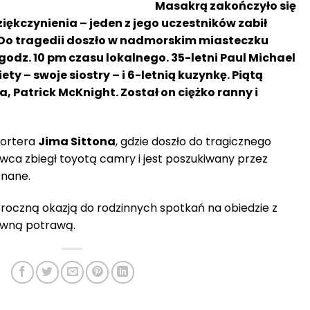
Masakrą zakończyło się
Dziękczynienia – jeden z jego uczestników zabił
 Do tragedii doszło w nadmorskim miasteczku
 godz. 10 pm czasu lokalnego. 35-letni Paul Michael
iety – swoje siostry – i 6-letnią kuzynkę. Piątą
, Patrick McKnight. Został on ciężko ranny i
portera
Jima Sittona
, gdzie doszło do tragicznego
awca zbiegł toyotą camry i jest poszukiwany przez
znane.
oroczną okazją do rodzinnych spotkań na obiedzie z
ówną potrawą.