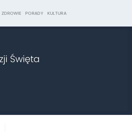
ZDROWIE
PORADY
KULTURA
ji Święta