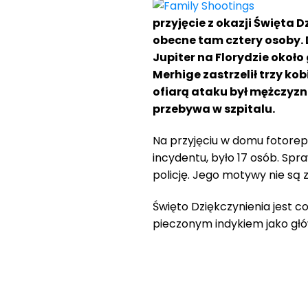
przyjęcie z okazji Święta 
obecne tam cztery osoby.
Jupiter na Florydzie około
Merhige zastrzelił trzy kob
ofiarą ataku był mężczyzna
przebywa w szpitalu.
Na przyjęciu w domu fotore
incydentu, było 17 osób. Spr
policję. Jego motywy nie są 
Święto Dziękczynienia jest c
pieczonym indykiem jako gł