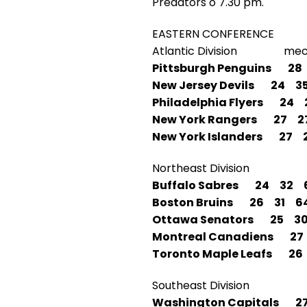
Predators o 7.30 pm.
EASTERN CONFERENCE
Atlantic Division mec
Pittsburgh Penguins 2
New Jersey Devils 24 3
Philadelphia Flyers 24
New York Rangers 27 2
New York Islanders 27 
Northeast Division
Buffalo Sabres 24 32 
Boston Bruins 26 31 6
Ottawa Senators 25 3
Montreal Canadiens 2
Toronto Maple Leafs 26
Southeast Division
Washington Capitals 2