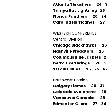
Atlanta Thrashers 24 
Tampa Bay Lightning 25
Florida Panthers 26 24
Carolina Hurricanes 27
WESTERN CONFERENCE
Central Division
Chicago Blackhawks 2
Nashville Predators 26
Columbus Blue Jackets 
Detroit Red Wings 26 
St Louis Blues 25 25 6
Northwest Division
Calgary Flames 26 37
Colorado Avalanche 2
Vancouver Canucks 26
Edmonton Oilers 27 24