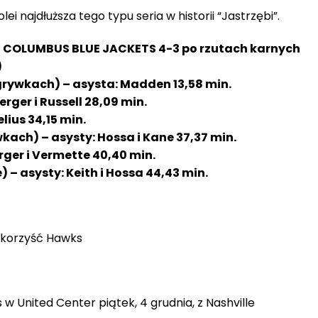
lei najdłuższa tego typu seria w historii “Jastrzębi”.
COLUMBUS BLUE JACKETS 4-3 po rzutach karnych
)
zgrywkach) – asysta: Madden 13,58 min.
rger i Russell 28,09 min.
elius 34,15 min.
ywkach) –
asysty
: Hossa i Kane 37,37 min.
rger i Vermette 40,40 min.
e) –
asysty
: Keith i Hossa 44,43 min.
 korzyść Hawks
w United Center piątek, 4 grudnia, z Nashville