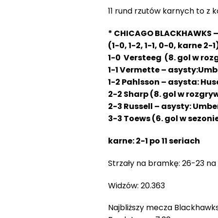
11 rund rzutów karnych to z ko
* CHICAGO BLACKHAWKS – 
(1-0, 1-2, 1-1, 0-0, karne 2-1
1-0 Versteeg (8. gol w ro
1-1 Vermette –
asysty
:Umbe
1-2 Pahlsson –
asysta
: Hus
2-2 Sharp (8. gol w rozgr
2-3 Russell –
asysty
: Umbe
3-3 Toews (6. gol w sezoni
karne: 2-1 po 11 seriach
Strzały na bramkę: 26-23 na
Widzów: 20.363
Najbliższy mecza Blackhawks 