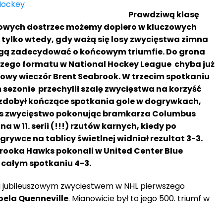
Prawdziwą klasę
łowych dostrzec możemy dopiero w kluczowych
tylko wtedy, gdy ważą się losy zwycięstwa zimna
gą zadecydować o końcowym triumfie. Do grona
szego formatu w National Hockey League chyba już
kowy wieczór Brent Seabrook. W trzecim spotkaniu
 sezonie przechylił szalę zwycięstwa na korzyść
zdobył kończące spotkania gole w dogrywkach,
ks zwycięstwo pokonując bramkarza Columbus
 w 11. serii (!!!) rzutów karnych, kiedy po
grywce na tablicy świetlnej widniał rezultat 3-3.
brooka Hawks pokonali w United Center Blue
w całym spotkaniu 4-3.
 jubileuszowym zwycięstwem w NHL pierwszego
oela Quenneville
. Mianowicie był to jego 500. triumf w