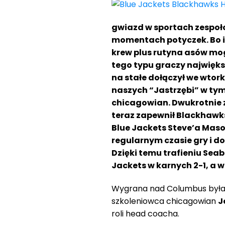
gwiazd w sportach zespo
momentach potyczek. Bo i 
krew plus rutyna asów mo
tego typu graczy najwięk
na stałe dołączył we wtor
naszych “Jastrzębi” w tym
chicagowian. Dwukrotnie 
teraz zapewnił Blackhaw
Blue Jackets Steve’a Masona
regularnym czasie gry i do
Dzięki temu trafieniu Sea
Jackets w karnych 2-1, a 
Wygrana nad Columbus była
szkoleniowca chicagowian
J
roli head coacha.