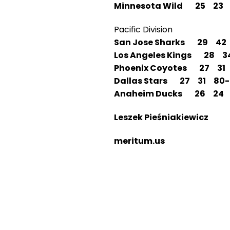
Minnesota Wild 25 23 
Pacific Division
San Jose Sharks 29 42 
Los Angeles Kings 28 
Phoenix Coyotes 27 31
Dallas Stars 27 31 80-
Anaheim Ducks 26 24 
Leszek Pieśniakiewicz
meritum.us