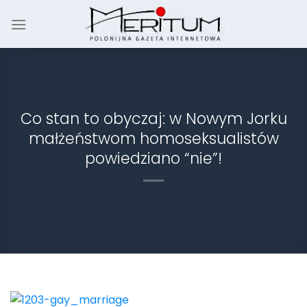
Skip
to
content
Co stan to obyczaj: w Nowym Jorku
małżeństwom homoseksualistów
powiedziano “nie”!