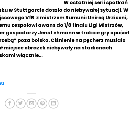
W ostatniej serii spotkań
u w Stuttgarcie doszło do niebywałej sytuacji. W
scowego VfB z mistrzem Rumunii Unireą Urziceni,
u zespołowi awans do 1/8 finału Ligi Mistrzów,
er gospodarzy Jens Lehmann w trakcie gry opuścił
rzebą” poza boisko. Ciśnienie na pęcherz musiało
ał miejsce obrazek niebywały na stadionach
iskami włącznie…
na