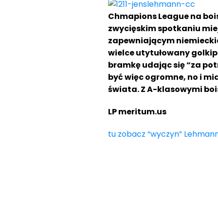
Chmapions League na boisk
zwycięskim spotkaniu miej
zapewniającym niemieckiem
wielce utytułowany golkip
bramkę udając się “za pot
być więc ogromne, no i mi
świata. Z A-klasowymi bo
LP meritum.us
tu zobacz “wyczyn” Lehman