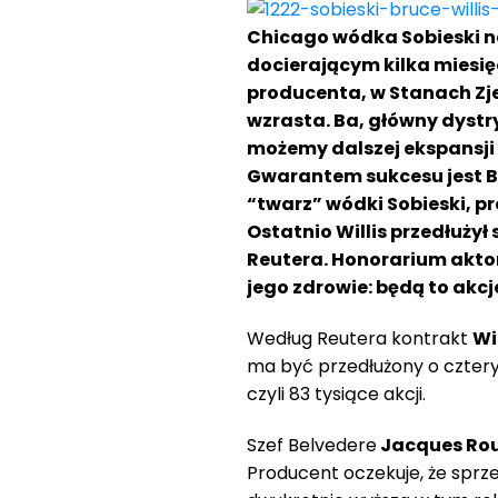
Chicago wódka Sobieski n
docierającym kilka miesię
producenta, w Stanach Zj
wzrasta. Ba, główny dystr
możemy dalszej ekspansji 
Gwarantem sukcesu jest Br
“twarz” wódki Sobieski, p
Ostatnio Willis przedłuży
Reutera. Honorarium aktor 
jego zdrowie: będą to akcj
Według Reutera kontrakt
Wi
ma być przedłużony o cztery 
czyli 83 tysiące akcji.
Szef Belvedere
Jacques Ro
Producent oczekuje, że sprz