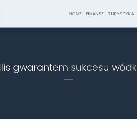
HOME
FINANSE
TURYSTYKA
llis gwarantem sukcesu wódki