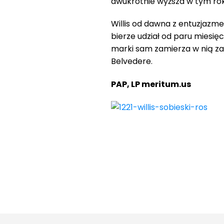
dwukrotnie wyższa w tym roku 
Willis od dawna z entuzjazm
bierze udział od paru miesię
marki sam zamierza w nią za
Belvedere.
PAP, LP meritum.us