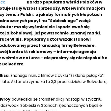
Bardzo popularna wśród Polaków w
otuje stały wzrost sprzedaży. Wbrew informacjom
cy temu z Polski, o jakoby formalnych kłopotach
ednoczonych popyt na “Sobieskiego” wciąż
ybutor ma się wyśmienicie i spodziewać się
tej alkoholowej, już powszechnie uznanej marki.
uce Willis. Popularny aktor wszak stanowi
rodukowanej przez francuską firmę Belvedere.
ł swój kontrakt reklamowy – informuje agencja
weźmie w naturze – ale prosimy się nie niepokoić o
e Belvedere.
llisa
, znanego m.in. z filmów z cyklu “Szklana pułapka”,
lata. Aktor otrzyma za to 3,3 proc. udziału w Belvedere,
uvroy
powiedział, że transfer akcji nastąpi w styczniu.
edaż wódki Sobieski w Stanach Zjednoczonych będzie