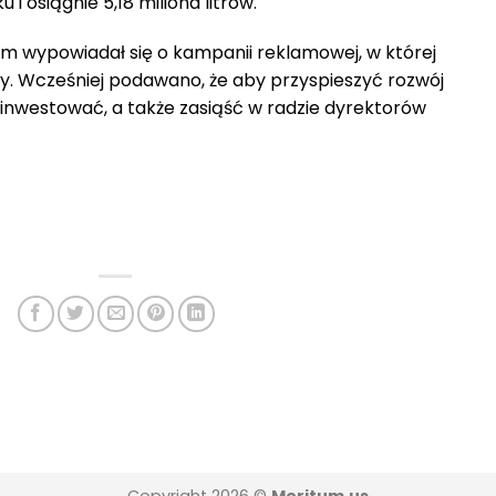
i osiągnie 5,18 miliona litrów.
em wypowiadał się o kampanii reklamowej, w której
cy. Wcześniej podawano, że aby przyspieszyć rozwój
inwestować, a także zasiąść w radzie dyrektorów
Copyright 2026 ©
Meritum.us