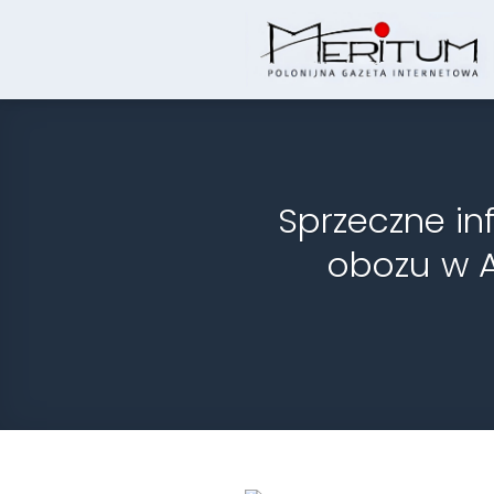
Skip
to
content
Sprzeczne in
obozu w A