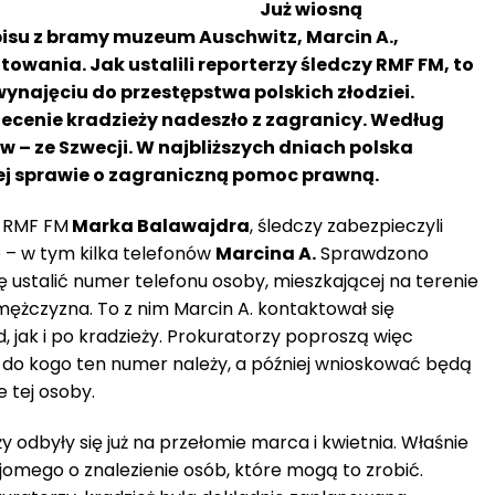
Już wiosną
isu z bramy muzeum Auschwitz, Marcin A.,
owania. Jak ustalili reporterzy śledczy RMF FM, to
ynajęciu do przestępstwa polskich złodziei.
zlecenie kradzieży nadeszło z zagranicy. Według
w – ze Szwecji. W najbliższych dniach polska
tej sprawie o zagraniczną pomoc prawną.
a RMF FM
Marka Balawajdra
, śledczy zabezpieczyli
 – w tym kilka telefonów
Marcina A.
Sprawdzono
się ustalić numer telefonu osoby, mieszkającej na terenie
 mężczyzna. To z nim Marcin A. kontaktował się
, jak i po kradzieży. Prokuratorzy poproszą więc
, do kogo ten numer należy, a później wnioskować będą
e tej osoby.
 odbyły się już na przełomie marca i kwietnia. Właśnie
jomego o znalezienie osób, które mogą to zrobić.