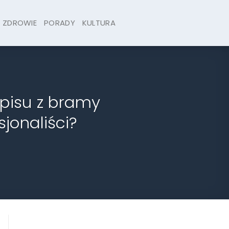
ZDROWIE
PORADY
KULTURA
apisu z bramy
jonaliści?