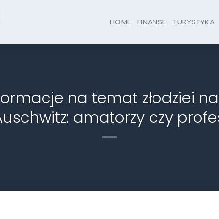
HOME
FINANSE
TURYSTYKA
formacje na temat złodziei n
uschwitz: amatorzy czy profes