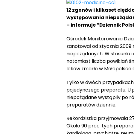
12 zgonów i kilkaset ciężk
występowania niepożądan
– informuje “Dziennik Polsk
Ośrodek Monitorowania Dzi
zanotował od stycznia 2009 
niepożądanych. W stosunku do
natomiast liczba powikłań ś
leków zmarło w Małopolsce a
Tylko w dwóch przypadkach 
pojedynczego preparatu. U p
niepożądane wystąpiły po ró
preparatów dziennie.
Rekordzistka przyjmowała 27
Około 90 proc. tych prepara
kardiologa, psychiatrę, reuma