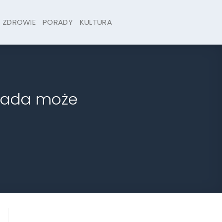
ZDROWIE
PORADY
KULTURA
esada może