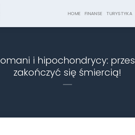
HOME
FINANSE
TURYSTYKA
omani i hipochondrycy: prz
zakończyć się śmiercią!