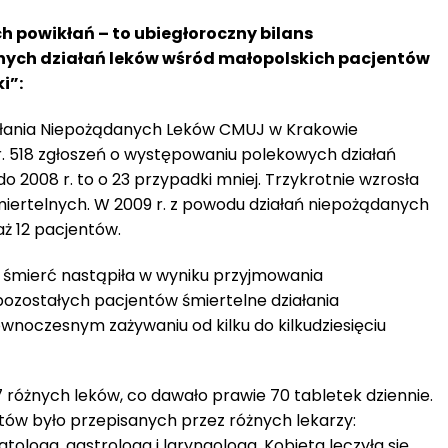
ich powikłań – to ubiegłoroczny bilans
ych działań leków wśród małopolskich pacjentów
i”:
ałania Niepożądanych Leków CMUJ w Krakowie
r. 518 zgłoszeń o występowaniu polekowych działań
 2008 r. to o 23 przypadki mniej. Trzykrotnie wzrosła
miertelnych. W 2009 r. z powodu działań niepożądanych
ż 12 pacjentów.
śmierć nastąpiła w wyniku przyjmowania
ozostałych pacjentów śmiertelne działania
wnoczesnym zażywaniu od kilku do kilkudziesięciu
 różnych leków, co dawało prawie 70 tabletek dziennie.
tów było przepisanych przez różnych lekarzy:
tologa, gastrologa i laryngologa. Kobieta leczyła się