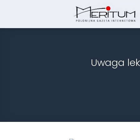
Skip
to
content
Uwaga lek