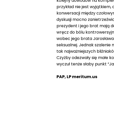
kolejny dowodów na kompletn
przykład nie jest wyjątkiem,
konwersacji między czołowym
dyskusji mocno zanietrzeźwi
prezydent i jego brat mają 
wręcz do bólu kontrowersyjny
wobec jego brata Jarosława 
seksualnej. Jednak szalenie
tak najważniejszych bliźniak
Czyżby odezwały się małe ko
wyczuł tenże słaby punkt “Ja
PAP, LP meritum.us