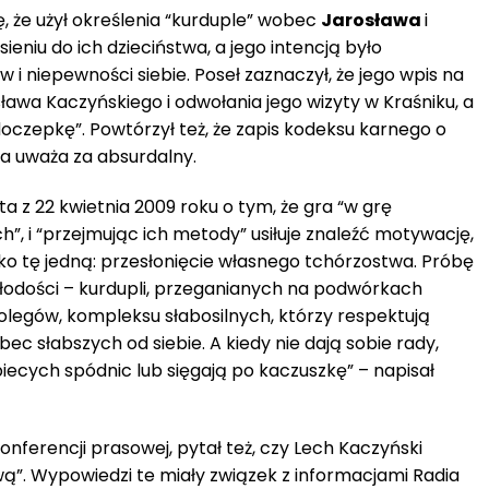
ę, że użył określenia “kurduple” wobec
Jarosława
i
ieniu do ich dzieciństwa, a jego intencją było
i niepewności siebie. Poseł zaznaczył, że jego wpis na
ława Kaczyńskiego i odwołania jego wizyty w Kraśniku, a
oczepkę”. Powtórzył też, że zapis kodeksu karnego o
a uważa za absurdalny.
a z 22 kwietnia 2009 roku o tym, że gra “w grę
, i “przejmując ich metody” usiłuje znaleźć motywację,
tylko tę jedną: przesłonięcie własnego tchórzostwa. Próbę
dości – kurdupli, przeganianych na podwórkach
 kolegów, kompleksu słabosilnych, którzy respektują
c słabszych od siebie. A kiedy nie dają sobie rady,
iecych spódnic lub sięgają po kaczuszkę” – napisał
konferencji prasowej, pytał też, czy Lech Kaczyński
wą”. Wypowiedzi te miały związek z informacjami Radia