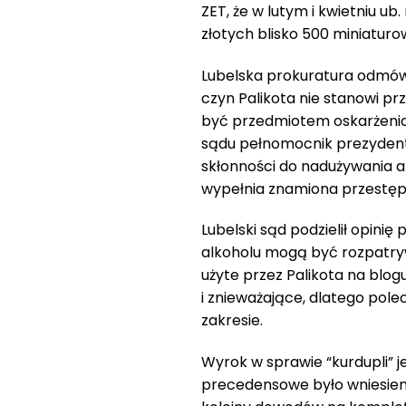
ZET, że w lutym i kwietniu ub
złotych blisko 500 miniatur
Lubelska prokuratura odmówił
czyn Palikota nie stanowi p
być przedmiotem oskarżenia 
sądu pełnomocnik prezydent
skłonności do nadużywania al
wypełnia znamiona przestęp
Lubelski sąd podzielił opini
alkoholu mogą być rozpatry
użyte przez Palikota na blog
i znieważające, dlatego pol
zakresie.
Wyrok w sprawie “kurdupli” j
precedensowe było wniesienie