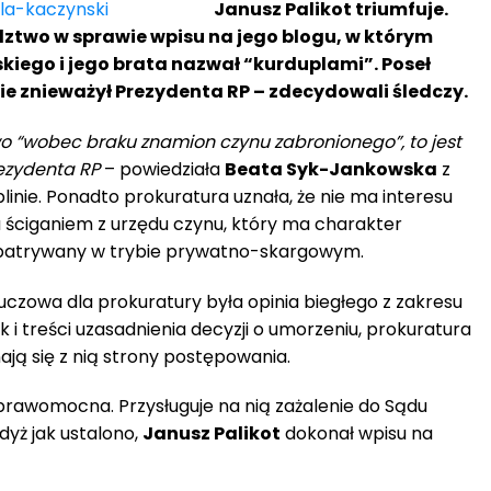
Janusz Palikot triumfuje.
ztwo w sprawie wpisu na jego blogu, w którym
iego i jego brata nazwał “kurduplami”. Poseł
ie znieważył Prezydenta RP – zdecydowali śledczy.
wo “wobec braku znamion czynu zabronionego”, to jest
ezydenta RP
– powiedziała
Beata Syk-Jankowska
z
inie. Ponadto prokuratura uznała, że nie ma interesu
ściganiem z urzędu czynu, który ma charakter
ozpatrywany w trybie prywatno-skargowym.
uczowa dla prokuratury była opinia biegłego z zakresu
ak i treści uzasadnienia decyzji o umorzeniu, prokuratura
nają się z nią strony postępowania.
eprawomocna. Przysługuje na nią zażalenie do Sądu
yż jak ustalono,
Janusz Palikot
dokonał wpisu na