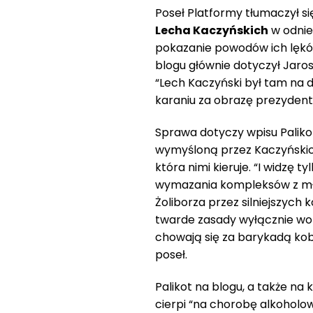
Poseł Platformy tłumaczył si
Lecha Kaczyńskich
w odnies
pokazanie powodów ich lęków 
blogu głównie dotyczył Jaros
“Lech Kaczyński był tam na d
karaniu za obrazę prezydent
Sprawa dotyczy wpisu Palikot
wymyśloną przez Kaczyńskich”
która nimi kieruje. “I widzę 
wymazania kompleksów z mło
Żoliborza przez silniejszych
twarde zasady wyłącznie wobe
chowają się za barykadą kob
poseł.
Palikot na blogu, a także na 
cierpi “na chorobę alkoholo