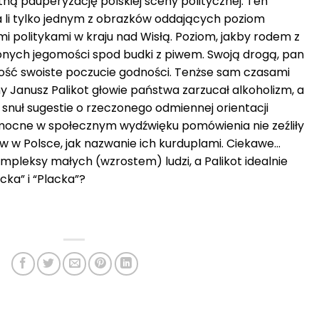
ą pauperyzację polskiej sceny politycznej. Ten
 a li tylko jednym z obrazków oddających poziom
i politykami w kraju nad Wisłą. Poziom, jakby rodem z
onych jegomości spod budki z piwem. Swoją drogą, pan
dość swoiste poczucie godności. Tenżse sam czasami
 Janusz Palikot głowie państwa zarzucał alkoholizm, a
snuł sugestie o rzeczonego odmiennej orientacji
 mocne w społecznym wydźwięku pomówienia nie zeźliły
ów w Polsce, jak nazwanie ich kurduplami. Ciekawe…
mpleksy małych (wzrostem) ludzi, a Palikot idealnie
cka” i “Placka”?