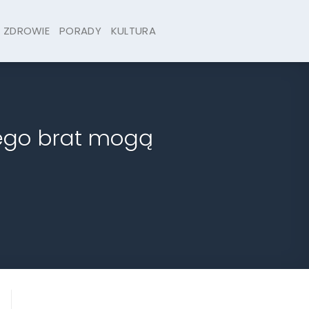
ZDROWIE
PORADY
KULTURA
jego brat mogą