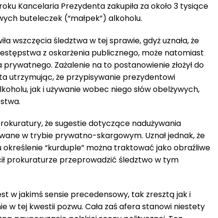
. roku Kancelaria Prezydenta zakupiła za około 3 tysiące
owych buteleczek (“małpek”) alkoholu.
a wszczęcia śledztwa w tej sprawie, gdyż uznała, że
rzestępstwa z oskarżenia publicznego, może natomiast
prywatnego. Zażalenie na to postanowienie złożył do
a utrzymując, że przypisywanie prezydentowi
koholu, jak i używanie wobec niego słów obelżywych,
stwa.
ę prokuratury, że sugestie dotyczące nadużywania
wane w trybie prywatno-skargowym. Uznał jednak, że
u określenie “kurduple” można traktować jako obraźliwe
ecił prokuraturze przeprowadzić śledztwo w tym
est w jakimś sensie precedensowy, tak zresztą jak i
 w tej kwestii pozwu. Cała zaś afera stanowi niestety