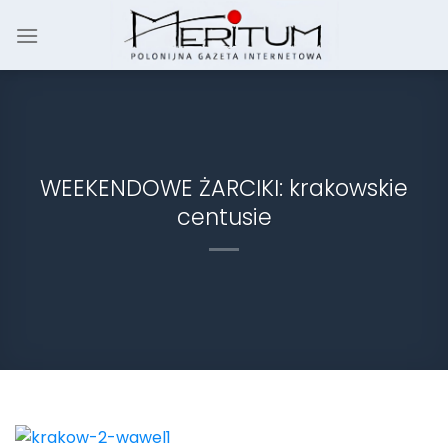
Skip
to
content
WEEKENDOWE ŻARCIKI: krakowskie
centusie