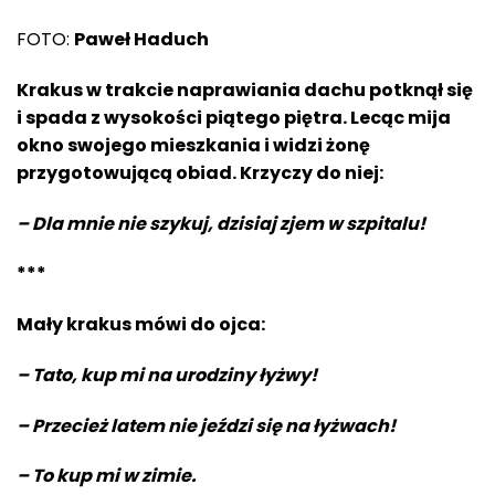
FOTO:
Paweł Haduch
Krakus w trakcie naprawiania dachu potknął się
i spada z wysokości piątego piętra. Lecąc mija
okno swojego mieszkania i widzi żonę
przygotowującą obiad. Krzyczy do niej:
– Dla mnie nie szykuj,
dzisiaj
zjem w szpitalu!
***
Mały krakus mówi do ojca:
– Tato, kup mi na urodziny łyżwy!
– Przecież latem nie jeździ się na łyżwach!
– To kup mi w zimie.