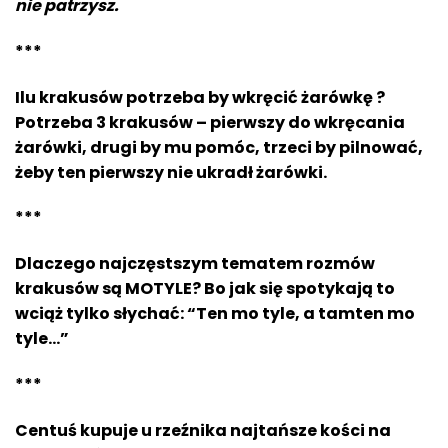
nie patrzysz.
***
Ilu krakusów potrzeba by wkręcić żarówkę ?
Potrzeba 3 krakusów – pierwszy do wkręcania
żarówki, drugi by mu pomóc, trzeci by pilnować,
żeby ten pierwszy nie ukradł żarówki.
***
Dlaczego najczęstszym tematem rozmów
krakusów są MOTYLE? Bo jak się spotykają to
wciąż tylko słychać: “Ten mo tyle, a tamten mo
tyle…”
***
Centuś kupuje u rzeźnika najtańsze kości na