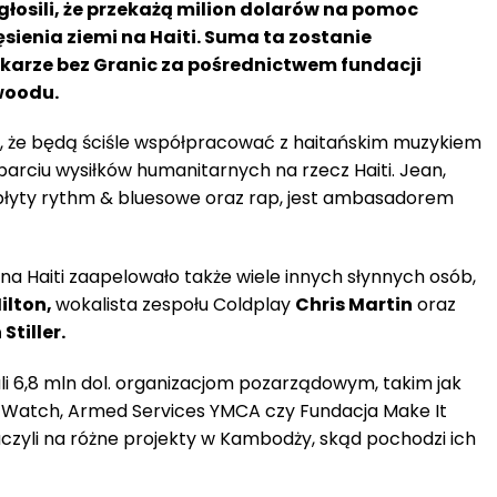
 ogłosili, że przekażą milion dolarów na pomoc
sienia ziemi na Haiti. Suma ta zostanie
ekarze bez Granic za pośrednictwem fundacji
ywoodu.
, że będą ściśle współpracować z haitańskim muzykiem
parciu wysiłków humanitarnych na rzecz Haiti. Jean,
łyty rythm & bluesowe oraz rap, jest ambasadorem
 na Haiti zaapelowało także wiele innych słynnych osób,
ilton,
wokalista zespołu Coldplay
Chris Martin
oraz
Stiller.
zali 6,8 mln dol. organizacjom pozarządowym, takim jak
s Watch, Armed Services YMCA czy Fundacja Make It
aczyli na różne projekty w Kambodży, skąd pochodzi ich