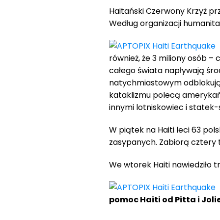
Haitański Czerwony Krzyż prz
Według organizacji humanitarn
również, że 3 miliony osób – 
całego świata napływają środk
natychmiastowym odblokują 1
kataklizmu polecą amerykańs
innymi lotniskowiec i statek-s
W piątek na Haiti leci 63 po
zasypanych. Zabiorą cztery 
We wtorek Haiti nawiedziło trz
pomoc Haiti od Pitta i Joli