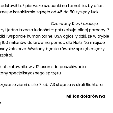
edstawił też pierwsze szacunki na temat liczby ofiar.
ej w kataklizmie zginęło od 45 do 50 tysięcy ludzi.
Czerwony Krzyż szacuje
czyli jedna trzecia ludności – potrzebuje pilnej pomocy. Z
i i wsparcie humanitarne. USA ogłosiły dziś, że w trybie
00 milionów dolarów na pomoc dla Haiti. Na miejsce
cy żołnierze. Wysłany będzie również sprzęt, między
zpital.
lskich ratowników z 12 psami do poszukiwania
tony specjalistycznego sprzętu.
ęsienie ziemi o sile 7 lub 7,3 stopnia w skali Richtera.
Milion dolarów na
e