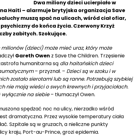
Dwa miliony dzieci ucierpiało w
 na Haiti – alarmuje brytyjska organizacja Save
aluchy muszą spać na ulicach, wśród ciał ofiar,
 psychiczny do końca życia. Czerwony Krzyż
iczby zabitych. Szokujące.
milionów (dzieci) może mieć uraz, który może
adczył
Gareth Owen
z Save the Children. Trzęsienie
atastrofa humanitarna są
dla haitańskich dzieci
raumatycznym
– przyznał. –
Dzieci są w szoku i w
ich zostało sierotami lub są ranne. Potrzebują szybkiej
ich nie mają wieści o swych krewnych i przyjaciołach.
ć wyłącznie na siebie
– tłumaczył Owen.
zmuszona spędzać noc na ulicy, nierzadko wśród
i jest dramatyczna. Przez wysokie temperatury ciała
adać. Szpitale są w gruzach, a nieliczne punkty
cy kraju, Port-au-Prince, grozi epidemia.