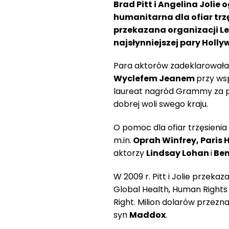
Brad Pitt i Angelina Jolie
humanitarna dla ofiar trzę
przekazana organizacji L
najsłynniejszej pary Holl
Para aktorów zadeklarowała
Wyclefem Jeanem
przy ws
laureat nagród Grammy za p
dobrej woli swego kraju.
O pomoc dla ofiar trzęsienia
m.in.
Oprah Winfrey, Paris H
aktorzy
Lindsay Lohan
i
Ben 
W 2009 r. Pitt i Jolie przeka
Global Health, Human Right
Right. Milion dolarów przezn
syn
Maddox
.