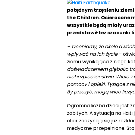
potężnym trzęsieniu ziemi
the Children. Osierocone m
wszystkie będą miały uraz
przedstawił też szacunki l
– Oceniamy, że około dwóch 
wpływać na ich życie
– oświ
ziemi i wynikająca z niego k
doświadczeniem głęboko t
niebezpieczeństwie. Wiele z n
pomocy i opieki. Tysiące z n
By przeżyć, mogą więc liczy
Ogromna liczba dzieci jest 
zabitych. A sytuacja na Hait
ofiar zaczynają się już rozkł
medyczne przepełnione. Stoli