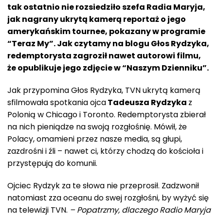
tak ostatnio nie rozsiedziło szefa Radia Maryja,
jak nagrany ukrytą kamerą reportaż o jego
amerykańskim tournee, pokazany w programie
“Teraz My”. Jak czytamy na blogu Głos Rydzyka,
redemptorysta zagroził nawet autorowi filmu,
że opublikuje jego zdjęcie w “Naszym Dzienniku”.
Jak przypomina Głos Rydzyka, TVN ukrytą kamerą
sfilmowała spotkania ojca
Tadeusza Rydzyka
z
Polonią w Chicago i Toronto. Redemptorysta zbierał
na nich pieniądze na swoją rozgłośnię. Mówił, że
Polacy, omamieni przez nasze media, są głupi,
zazdrośni i źli – nawet ci, którzy chodzą do kościoła i
przystępują do komunii.
Ojciec Rydzyk za te słowa nie przeprosił. Zadzwonił
natomiast zza oceanu do swej rozgłośni, by wyżyć się
na telewizji TVN.
– Popatrzmy, dlaczego Radio Maryja