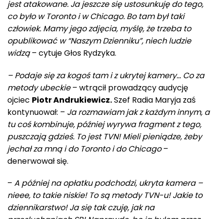
jest atakowane. Ja jeszcze się ustosunkuję do tego,
co było w Toronto i w Chicago. Bo tam był taki
człowiek. Mamy jego zdjęcia, myślę, że trzeba to
opublikować w “Naszym Dzienniku”, niech ludzie
widzą
– cytuje Głos Rydzyka.
– Podaje się za kogoś tam i z ukrytej kamery… Co za
metody ubeckie
– wtrącił prowadzący audycję
ojciec
Piotr Andrukiewicz.
Szef Radia Maryja zaś
kontynuował: –
Ja rozmawiam jak z każdym innym, a
tu coś kombinuje, później wyrywa fragment z tego,
puszczają gdzieś. To jest TVN! Mieli pieniądze, żeby
jechał za mną i do Toronto i do Chicago
–
denerwował się.
–
A później na opłatku podchodzi, ukryta kamera –
nieee, to takie niskie! To są metody TVN-u! Jakie to
dziennikarstwo! Ja się tak czuję, jak na