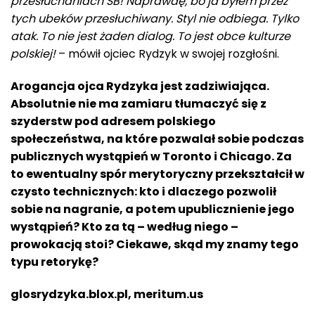
przesłuchaniach SB! Naprawdę, bo ja byłem przez
tych ubeków przesłuchiwany. Styl nie odbiega. Tylko
atak. To nie jest żaden dialog. To jest obce kulturze
polskiej!
– mówił ojciec Rydzyk w swojej rozgłośni.
Arogancja ojca Rydzyka jest zadziwiająca.
Absolutnie nie ma zamiaru tłumaczyć się z
szyderstw pod adresem polskiego
społeczeństwa, na które pozwalał sobie podczas
publicznych wystąpień w Toronto i Chicago. Za
to ewentualny spór merytoryczny przekształcił w
czysto technicznych: kto i dlaczego pozwolił
sobie na nagranie, a potem upublicznienie jego
wystąpień? Kto za tą – według niego –
prowokacją stoi? Ciekawe, skąd my znamy tego
typu retorykę?
glosrydzyka.blox.pl, meritum.us