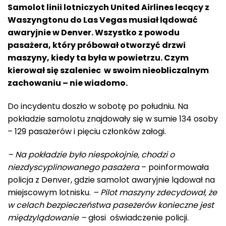
Samolot linii lotniczych United Airlines lecący z
Waszyngtonu do Las Vegas musiał lądować
awaryjnie w Denver. Wszystko z powodu
pasażera, który próbował otworzyć drzwi
maszyny, kiedy ta była w powietrzu. Czym
kierował się szaleniec w swoim nieobliczalnym
zachowaniu – nie wiadomo.
Do incydentu doszło w sobotę po południu. Na
pokładzie samolotu znajdowały się w sumie 134 osoby
– 129 pasażerów i pięciu członków załogi.
– Na pokładzie było niespokojnie, chodzi o
niezdyscyplinowanego pasażera
– poinformowała
policja z Denver, gdzie samolot awaryjnie lądował na
miejscowym lotnisku.
– Pilot maszyny zdecydował, że
w celach bezpieczeństwa paseżerów konieczne jest
międzylądowanie –
głosi oświadczenie policji.