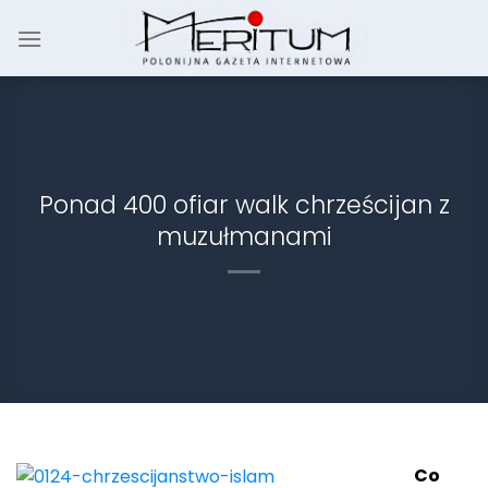
Skip
to
content
Ponad 400 ofiar walk chrześcijan z
muzułmanami
Co