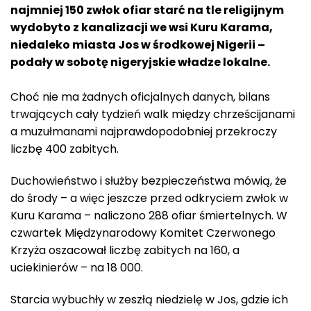
najmniej 150 zwłok ofiar starć na tle religijnym
wydobyto z kanalizacji we wsi Kuru Karama,
niedaleko miasta Jos w środkowej Nigerii –
podały w sobotę nigeryjskie władze lokalne.
Choć nie ma żadnych oficjalnych danych, bilans
trwających cały tydzień walk między chrześcijanami
a muzułmanami najprawdopodobniej przekroczy
liczbę 400 zabitych.
Duchowieństwo i służby bezpieczeństwa mówią, że
do środy – a więc jeszcze przed odkryciem zwłok w
Kuru Karama – naliczono 288 ofiar śmiertelnych. W
czwartek Międzynarodowy Komitet Czerwonego
Krzyża oszacował liczbę zabitych na 160, a
uciekinierów – na 18 000.
Starcia wybuchły w zeszłą niedzielę w Jos, gdzie ich