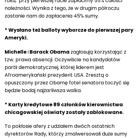
roku, przy pierwszej racie zapłacimy 55% całości
należności. Wynika z tego, że w drugim półroczu
zostanie nam do zapłacenia 45% sumy.
* Wysłano też balloty wyborcze do pierwszej pary
Ameryki.
Michelle
i
Barack Obama
zagłosują korzystając z
tzw. prawa absencji. Oczywiście na kandydatów
partii demokratycznej, której liderem jest
Afroamerykański prezydent USA. Zresztą o
opuszczony przez Obamę fotel senatora toczyć się
będzie bodaj najżarliwsza walka.
* Karty kredytowe 89 członków kierownictwa
chicagowskiej oświaty zostały zablokowane.
To pokłosie afery z udziałem dwóch ostatnich
dyrektorów Rady, którzy zmalwersowali duże sumy