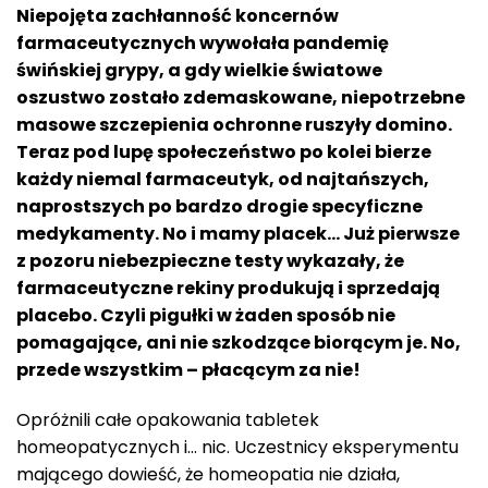
Niepojęta zachłanno
ść
koncernów
farmaceutycznych wywołała pandemię
świńskiej grypy, a gdy wielkie
światowe
oszustwo zostało zdemaskowane, niepotrzebne
masowe szczepienia ochronne ruszyły domino.
Teraz pod lupę społeczeństwo po kolei bierze
każdy niemal farmaceutyk, od najtańszych,
naprostszych po bardzo drogie specyficzne
medykamenty. No i mamy placek… Już pierwsze
z pozoru niebezpieczne testy wykazały, że
farmaceutyczne rekiny produkują i sprzedają
placebo. Czyli pigułki w żaden sposób nie
pomagające, ani nie szkodzące biorącym je. No,
przede wszystkim – płacącym za nie!
Opróżnili całe opakowania tabletek
homeopatycznych i… nic. Uczestnicy eksperymentu
mającego dowieść, że homeopatia nie działa,