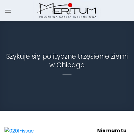
Skip
to
content
Szykuje się polityczne trzęsienie ziemi
w Chicago
Nie mam tu