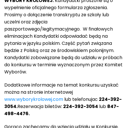
WYBORY KRÓLOWEJ.
Kandydatki proszone są o
wypełnienie oficjalnego formularza zgłoszenia.
Prosimy o dołączenie transkryptu ze szkoły lub
uczelni oraz zdjęcia
paszportowego/legitymacyjnego. W finałowych
eliminacjach Kandydatki odpowiadać będą na
pytania w języku polskim. Część pytań związana
będzie z Polską oraz ze środowiskiem polonijnym.
Kandydatki zobowiązane będą do udziału w próbach
do konkursu w terminie wyznaczonym przez Komitet
Wyborów.
Dodatkowe informacje na temat konkursu uzyskać
można na stronie internetowej
www.wyborykrolowej.com
lub telefonujac
224-392-
3054.
Rezerwacja biletów:
224-392-3054
lub
847-
498-4476.
Gorąco zachęcamy do wzięcia udziału w Konkursie.