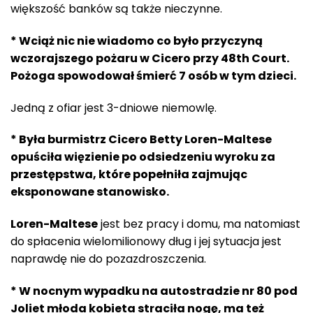
większość banków są także nieczynne.
* Wciąż nic nie wiadomo co było przyczyną
wczorajszego pożaru w Cicero przy 48th Court.
Pożoga spowodował śmierć 7 osób w tym dzieci.
Jedną z ofiar jest 3-dniowe niemowlę.
* Była burmistrz Cicero Betty Loren-Maltese
opuściła więzienie po odsiedzeniu wyroku za
przestępstwa, które popełniła zajmując
eksponowane stanowisko.
Loren-Maltese
jest bez pracy i domu, ma natomiast
do spłacenia wielomilionowy dług i jej sytuacja jest
naprawdę nie do pozazdroszczenia.
* W nocnym wypadku na autostradzie nr 80 pod
Joliet młoda kobieta straciła nogę, ma też