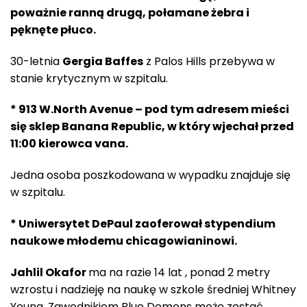
poważnie ranną drugą, połamane żebra i
pęknęte płuco.
30-letnia
Gergia Baffes
z Palos Hills przebywa w
stanie krytycznym w szpitalu.
* 913 W.North Avenue – pod tym adresem mieści
się sklep Banana Republic, w który wjechał przed
11:00 kierowca vana.
Jedna osoba poszkodowana w wypadku znajduje się
w szpitalu.
* Uniwersytet DePaul zaoferował stypendium
naukowe młodemu chicagowianinowi.
Jahlil Okafor
ma na razie 14 lat , ponad 2 metry
wzrostu i nadzieję na naukę w szkole średniej Whitney
Young. Zawodnikiem Blue Demons może zostać