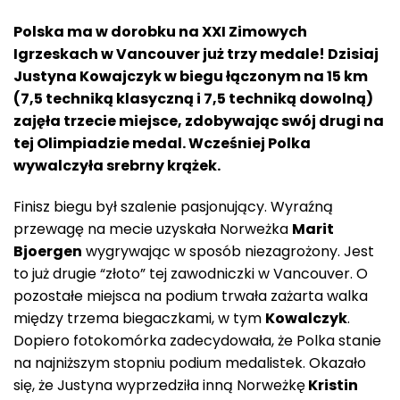
Polska ma w dorobku na XXI Zimowych
Igrzeskach w Vancouver już trzy medale! Dzisiaj
Justyna Kowajczyk w biegu łączonym na 15 km
(7,5 techniką klasyczną i 7,5 techniką dowoln
ą)
zajęła trzecie miejsce, zdobywając swój drugi na
tej Olimpiadzie medal. Wcześniej Polka
wywalczyła srebrny krążek.
Finisz biegu był szalenie pasjonujący. Wyraźną
przewagę na mecie uzyskała Norweżka
Marit
Bjoergen
wygrywając w sposób niezagrożony. Jest
to już drugie “złoto” tej zawodniczki w Vancouver. O
pozostałe miejsca na podium trwała zażarta walka
między trzema biegaczkami, w tym
Kowalczyk
.
Dopiero fotokomórka zadecydowała, że Polka stanie
na najniższym stopniu podium medalistek. Okazało
się, że Justyna wyprzedziła inną Norweżkę
Kristin