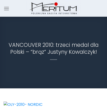
Skip
to
content
VANCOUVER 2010: trzeci medal dla
Polski – “brąz” Justyny Kowalczyk!