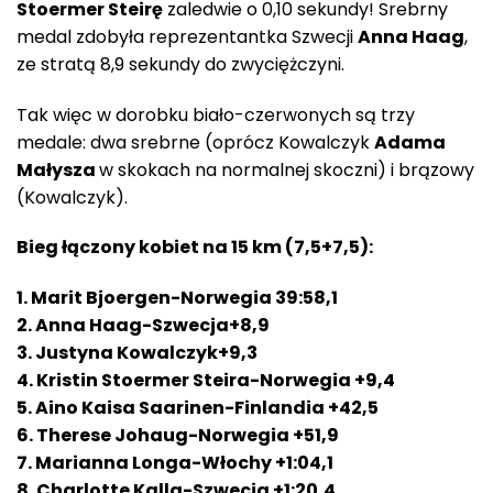
Stoermer Steirę
zaledwie o 0,10 sekundy! Srebrny
medal zdobyła reprezentantka Szwecji
Anna Haag
,
ze stratą 8,9 sekundy do zwyciężczyni.
Tak więc w dorobku biało-czerwonych są trzy
medale: dwa srebrne (oprócz Kowalczyk
Adama
Małysza
w skokach na normalnej skoczni) i brązowy
(Kowalczyk).
Bieg łączony kobiet na 15 km (7,5+7,5):
1. Marit Bjoergen-Norwegia 39:58,1
2. Anna Haag-Szwecja+8,9
3. Justyna Kowalczyk+9,3
4. Kristin Stoermer Steira-Norwegia +9,4
5. Aino Kaisa Saarinen-Finlandia +42,5
6. Therese Johaug-Norwegia +51,9
7. Marianna Longa-Włochy +1:04,1
8. Charlotte Kalla-Szwecja +1:20,4