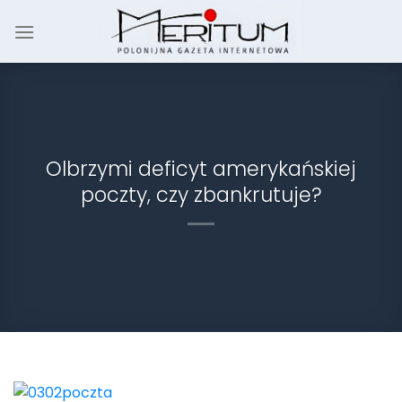
Skip
to
content
Olbrzymi deficyt amerykańskiej
poczty, czy zbankrutuje?