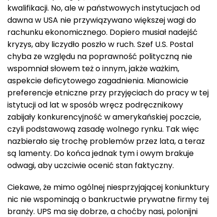
kwalifikacji. No, ale w państwowych instytucjach od
dawna w USA nie przywiązywano większej wagi do
rachunku ekonomicznego. Dopiero musiał nadejść
kryzys, aby liczydło poszło w ruch. Szef U.S. Postal
chyba ze względu na poprawność polityczną nie
wspomniał słowem też o innym, jakże ważkim,
aspekcie deficytowego zagadnienia. Mianowicie
preferencje etniczne przy przyjęciach do pracy w tej
istytucji od lat w sposób wręcz podręcznikowy
zabijały konkurencyjność w amerykańskiej poczcie,
czyli podstawową zasadę wolnego rynku. Tak więc
nazbierało się trochę problemów przez lata, a teraz
są lamenty. Do końca jednak tym i owym brakuje
odwagi, aby uczciwie ocenić stan faktyczny.
Ciekawe, że mimo ogólnej niesprzyjającej koniunktury
nic nie wspominają o bankructwie prywatne firmy tej
branży. UPS ma się dobrze, a choćby nasi, polonijni