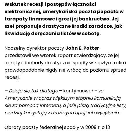
Wskutek recesji i postępów łączności
elektronicznej, amerykańska poczta popadła w
tarapaty finansowe i grozi jej bankructwo. Jej
szef proponuje drastyczne środki zaradcze, jak
likwidację doręczania listów w sobotę.
Naczelny dyrektor poczty
John E. Potter
przedstawił we wtorek raport stwierdzający, że jej
obroty i dochody drastycznie spadły w zeszłym roku i
prawdopodobnie nigdy nie wrócą do poziomu sprzed
recesji.
– Dzieje się tak dlatego
– kontynuował
– że
Amerykanie w coraz większym stopniu komunikują
się za pomocą internetu, a jeśli piszą tradycyjne listy,
rzadziej korzystają z droższych opcji ich wysyłania.
Obroty poczty federalnej spadły w 2009 r. o 13