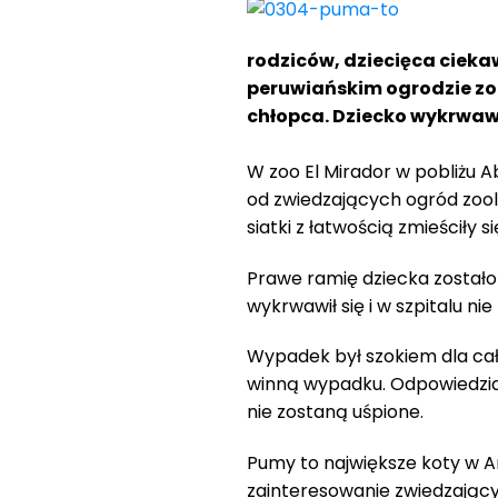
rodziców, dziecięca ciekaw
peruwiańskim ogrodzie z
chłopca. Dziecko wykrwawi
W zoo El Mirador w pobliżu A
od zwiedzających ogród zoolo
siatki z łatwością zmieściły s
Prawe ramię dziecka zostało 
wykrwawił się i w szpitalu n
Wypadek był szokiem dla całej
winną wypadku. Odpowiedzia
nie zostaną uśpione.
Pumy to największe koty w 
zainteresowanie zwiedzający