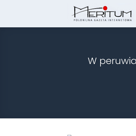
Skip
to
content
W peruwia