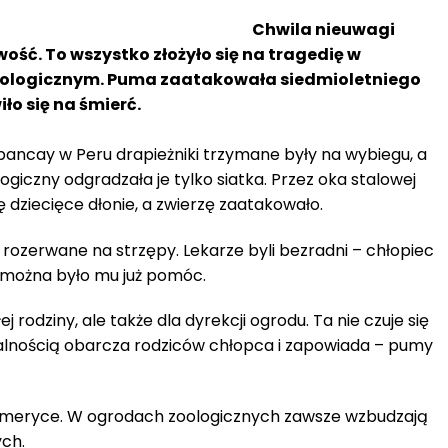
Chwila nieuwagi
ość. To wszystko złożyło się na tragedię w
oologicznym. Puma zaatakowała siedmioletniego
ło się na śmierć.
bancay w Peru drapieżniki trzymane były na wybiegu, a
giczny odgradzała je tylko siatka. Przez oka stalowej
ię dziecięce dłonie, a zwierzę zaatakowało.
rozerwane na strzępy. Lekarze byli bezradni – chłopiec
ie można było mu już pomóc.
 rodziny, ale także dla dyrekcji ogrodu. Ta nie czuje się
lnością obarcza rodziców chłopca i zapowiada – pumy
Ameryce. W ogrodach zoologicznych zawsze wzbudzają
ch.